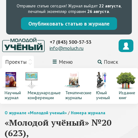
Отправьте статью сегодня!
Журнал выйдет
22 августа
,
печатный экземпляр отправим
26 августа
.
Опубликовать статью в журнале
+7 (843) 500-57-53
info@moluch.ru
Проекты
Меню
Поиск
Научный
Международные
Тематические
Юный
Издание
журнал
конференции
журналы
ученый
книг
О журнале «Молодой ученый»
/
Номера журнала
«Молодой учёный» №20
(623),