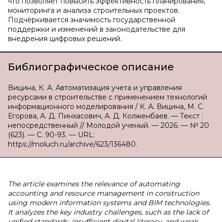
что позволяет повысить эффективность планирования,
мониторинга и анализа строительных проектов.
Подчёркивается значимость государственной
поддержки и изменений в законодательстве для
внедрения цифровых решений.
Библиографическое описание
Вицина, К. А. Автоматизация учета и управления
ресурсами в строительстве с применением технологий
информационного моделирования / К. А. Вицина, М. С.
Егорова, А. Д. Пинхасович, А. Д. Колженбаев. — Текст :
непосредственный // Молодой ученый. — 2026. — № 20
(623). — С. 90-93. — URL:
https://moluch.ru/archive/623/136480.
The article examines the relevance of automating
accounting and resource management in construction
using modern information systems and BIM technologies.
It analyzes the key industry challenges, such as the lack of
unified standards, insufficient digital literacy, and weak