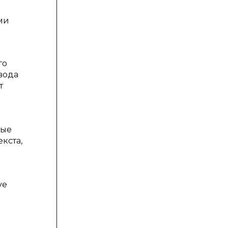
ми
го
вода
т
ные
кста,
ve