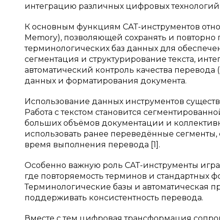
интеграцию различных цифровых технологий в
К основным функциям CAT-инструментов относ
Memory), позволяющей сохранять и повторно 
терминологических баз данных для обеспеч
сегментация и структурирование текста, инт
автоматический контроль качества перевода
данных и форматирования документа.
Использование данных инструментов существ
Работа с текстом становится сегментированн
больших объёмов документации и коллективн
использовать ранее переведённые сегменты,
время выполнения перевода [1].
Особенно важную роль CAT-инструменты игра
где повторяемость терминов и стандартных ф
Терминологические базы и автоматическая п
поддерживать консистентность перевода.
Вместе с тем цифровая трансформация сопро