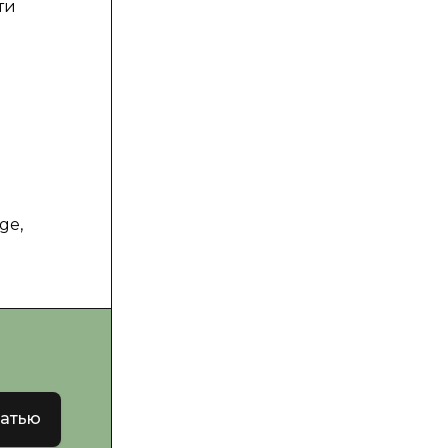
ти
ge,
татью