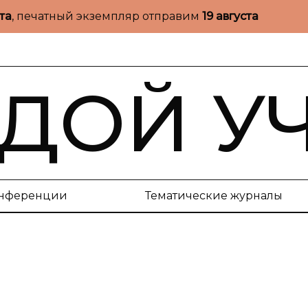
ста
, печатный экземпляр отправим
19 августа
ДОЙ У
нференции
Тематические журналы