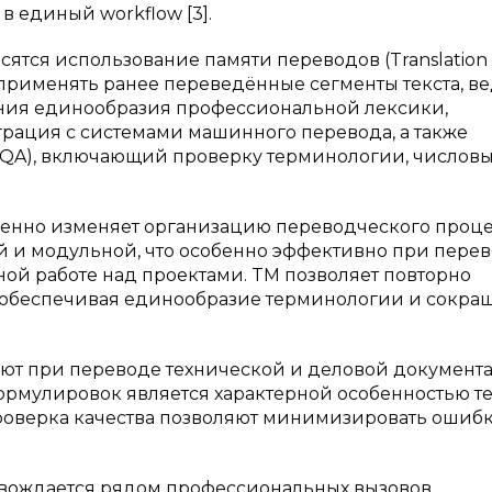
 единый workflow [3].
ятся использование памяти переводов (Translation
применять ранее переведённые сегменты текста, в
ения единообразия профессиональной лексики,
еграция с системами машинного перевода, а также
 (QA), включающий проверку терминологии, числов
енно изменяет организацию переводческого проце
ой и модульной, что особенно эффективно при пере
ой работе над проектами. TM позволяет повторно
 обеспечивая единообразие терминологии и сокра
ют при переводе технической и деловой документ
ормулировок является характерной особенностью те
роверка качества позволяют минимизировать ошиб
вождается рядом профессиональных вызовов.