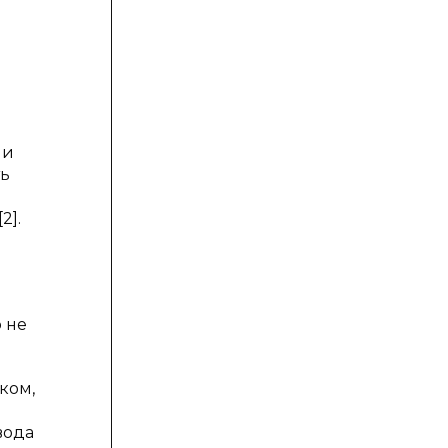
 и
ть
2].
 не
ком,
вода