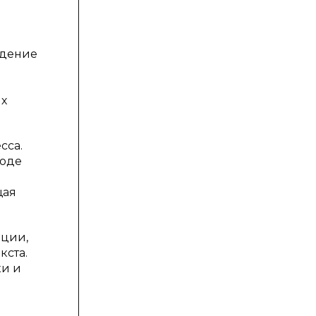
едение
ых
сса.
воде
щая
ации,
кста.
ки и