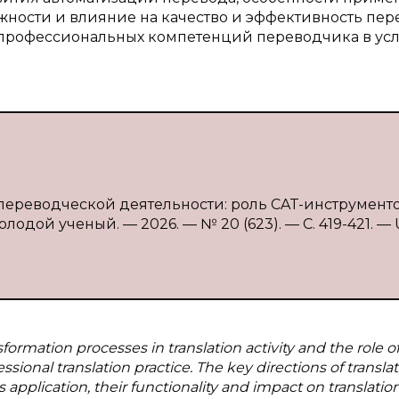
ности и влияние на качество и эффективность пер
профессиональных компетенций переводчика в ус
ереводческой деятельности: роль CAT-инструментов 
лодой ученый. — 2026. — № 20 (623). — С. 419-421. — 
nsformation processes in translation activity and the role o
onal translation practice. The key directions of transla
application, their functionality and impact on translation