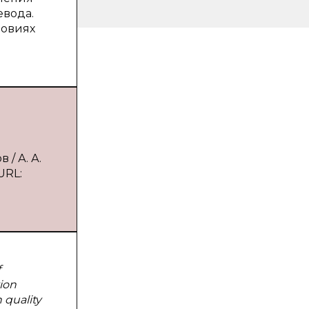
евода.
ловиях
/ А. А.
URL:
f
tion
 quality