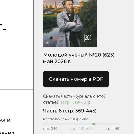
-
Молодой учёный №20 (623)
май 2026 г.
Скачать номер в PDF
Скачать часть журнала с этой
статьей
(стр.
419-421
)
:
Часть 6
(стр. 369-445)
Расположение в файле:
роли
.
стр.
369
стр.
419-421
стр.
445
нения