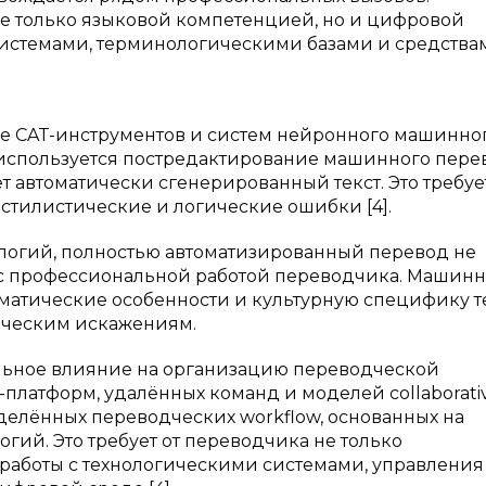
е только языковой компетенцией, но и цифровой
-системами, терминологическими базами и средства
е CAT-инструментов и систем нейронного машинно
 используется постредактирование машинного пере
т автоматически сгенерированный текст. Это требуе
стилистические и логические ошибки [4].
ологий, полностью автоматизированный перевод не
е с профессиональной работой переводчика. Машин
гматические особенности и культурную специфику те
ическим искажениям.
льное влияние на организацию переводческой
платформ, удалённых команд и моделей collaborati
делённых переводческих workflow, основанных на
гий. Это требует от переводчика не только
 работы с технологическими системами, управления