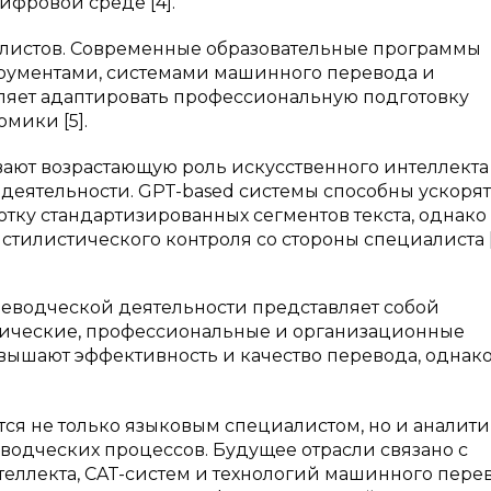
фровой среде [4].
алистов. Современные образовательные программы
трументами, системами машинного перевода и
оляет адаптировать профессиональную подготовку
мики [5].
ют возрастающую роль искусственного интеллекта
деятельности. GPT-based системы способны ускоря
тку стандартизированных сегментов текста, однако
стилистического контроля со стороны специалиста [
еводческой деятельности представляет собой
ические, профессиональные и организационные
вышают эффективность и качество перевода, однако
ся не только языковым специалистом, но и аналити
одческих процессов. Будущее отрасли связано с
еллекта, CAT-систем и технологий машинного пере