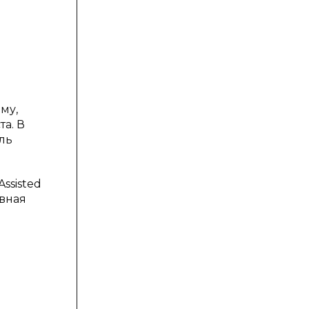
му,
а. В
ль
ssisted
овная