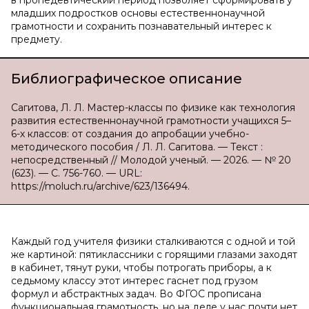
в пропедевтический период позволяет сформировать у
младших подростков основы естественнонаучной
грамотности и сохранить познавательный интерес к
предмету.
Библиографическое описание
Сагитова, Л. Л. Мастер-классы по физике как технология
развития естественнонаучной грамотности учащихся 5–
6-х классов: от создания до апробации учебно-
методического пособия / Л. Л. Сагитова. — Текст :
непосредственный // Молодой ученый. — 2026. — № 20
(623). — С. 756-760. — URL:
https://moluch.ru/archive/623/136494.
Каждый год учителя физики сталкиваются с одной и той
же картиной: пятиклассники с горящими глазами заходят
в кабинет, тянут руки, чтобы потрогать приборы, а к
седьмому классу этот интерес гаснет под грузом
формул и абстрактных задач. Во ФГОС прописана
функциональная грамотность, но на деле у нас почти нет