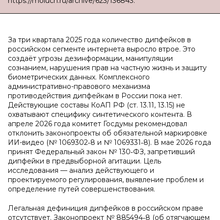
https://moluch.ru/archive/623/136843.
За три квартала 2025 года количество дипфейков в
российском сегменте интернета выросло втрое. Это
создаёт угрозы дезинформации, манипуляции
сознанием, нарушения прав на частную жизнь и защиту
биометрических данных. Комплексного
административно-правового механизма
противодействия дипфейкам в России пока нет.
Действующие составы КоАП РФ (ст. 13.11, 13.15) не
охватывают специфику синтетического контента. В
апреле 2026 года комитет Госдумы рекомендовал
отклонить законопроекты об обязательной маркировке
ИИ-видео (№ 1069302‑8 и № 1069331‑8). В мае 2026 года
принят Федеральный закон № 130‑ФЗ, запретивший
дипфейки в предвыборной агитации. Цель
исследования — анализ действующего и
проектируемого регулирования, выявление проблем и
определение путей совершенствования.
Легальная дефиниция дипфейков в российском праве
отсутствует. Законопроект № 885494‑8 (об отягчающем