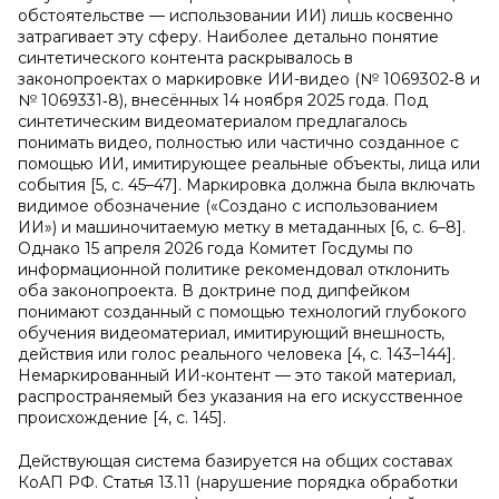
обстоятельстве — использовании ИИ) лишь косвенно
затрагивает эту сферу. Наиболее детально понятие
синтетического контента раскрывалось в
законопроектах о маркировке ИИ-видео (№ 1069302‑8 и
№ 1069331‑8), внесённых 14 ноября 2025 года. Под
синтетическим видеоматериалом предлагалось
понимать видео, полностью или частично созданное с
помощью ИИ, имитирующее реальные объекты, лица или
события [5, с. 45–47]. Маркировка должна была включать
видимое обозначение («Создано с использованием
ИИ») и машиночитаемую метку в метаданных [6, с. 6–8].
Однако 15 апреля 2026 года Комитет Госдумы по
информационной политике рекомендовал отклонить
оба законопроекта. В доктрине под дипфейком
понимают созданный с помощью технологий глубокого
обучения видеоматериал, имитирующий внешность,
действия или голос реального человека [4, с. 143–144].
Немаркированный ИИ-контент — это такой материал,
распространяемый без указания на его искусственное
происхождение [4, с. 145].
Действующая система базируется на общих составах
КоАП РФ. Статья 13.11 (нарушение порядка обработки