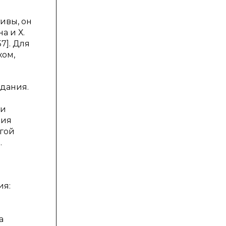
ивы, он
а и Х.
7]. Для
хом,
адания.
ли
ния
угой
.
ия:
а