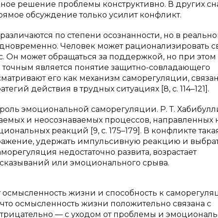
ивное решение проблемы конструктивно. В других сн
рямое обсуждение только усилит конфликт.
различаются по степени осознанности, но в реальн
одновременно. Человек может рационализировать с
 Он может обращаться за поддержкой, но при этом
ее точным является понятие защитно-совладающего
рассматривают его как механизм саморегуляции, связа
гий действия в трудных ситуациях [8, с. 114–121].
оль эмоциональной саморегуляции. Р. Т. Хабибулли
ваемых и неосознаваемых процессов, направленных 
ональных реакций [9, с. 175–179]. В конфликте така
дражение, удержать импульсивную реакцию и выбра
морегуляция недостаточно развита, возрастает
ысказываний или эмоционального срыва.
осмысленность жизни и способность к саморегуляц
, что осмысленность жизни положительно связана с
отрицательно — с уходом от проблемы и эмоциональ