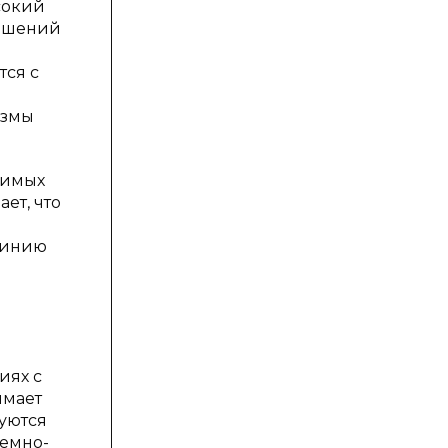
сокий
ношений
тся с
измы
чимых
ет, что
 линию
иях с
имает
уются
лемно-