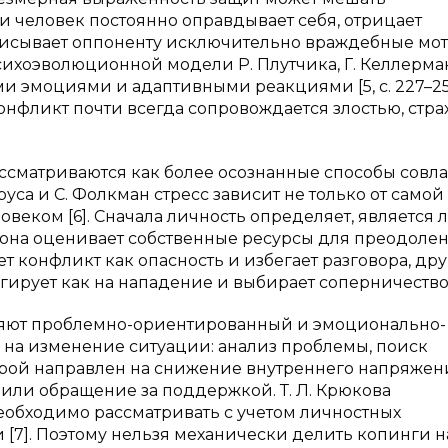
 человек постоянно оправдывает себя, отрицает
исывает оппоненту исключительно враждебные мот
сихоэволюционной модели Р. Плутчика, Г. Келлерман
и эмоциями и адаптивными реакциями [5, с. 227–25
онфликт почти всегда сопровождается злостью, стра
рассматриваются как более осознанные способы совл
уса и С. Фолкман стресс зависит не только от самой
овеком [6]. Сначала личность определяет, является 
м она оценивает собственные ресурсы для преодоле
 конфликт как опасность и избегает разговора, др
агирует как на нападение и выбирает соперничество
ляют проблемно-ориентированный и эмоционально-
на изменение ситуации: анализ проблемы, поиск
рой направлен на снижение внутреннего напряжен
или обращение за поддержкой. Т. Л. Крюкова
еобходимо рассматривать с учетом личностных
 [7]. Поэтому нельзя механически делить копинги н