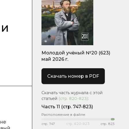
ии
Молодой учёный №20 (623)
май 2026 г.
Скачать номер в PDF
Скачать часть журнала с этой
статьей
(стр.
820-823
)
:
Часть 11
(стр. 747-823)
Расположение в файле:
 не
стр.
747
стр.
820-823
стр.
823
евый