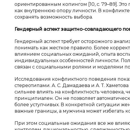
ориентированным копингом [10, с. 79–89]. Э
как внутреннюю опору личности. В конфликте
сохранять возможность выбора.
Гендерный аспект защитно-совладающего по
Гендерный аспект требует осторожного анал
понимать как жесткое правило. Более коррек
влиянием социальных ожиданий, опыта восп
индивидуальных особенностей личности. Пол
связан с социальными ролями и моделями п
Исследования конфликтного поведения показы
стереотипами. А. С. Дамадаева и А. Т. Хамето
сильнее влиять на конфликтность человека, чем 
принципиален. Он не позволяет автоматическ
более уступчивых. В конкретной ситуации же
важные границы, а мужчина может избегать ко
При этом социальные ожидания все же влияют
контролем, рациональностью, сдержанностью 