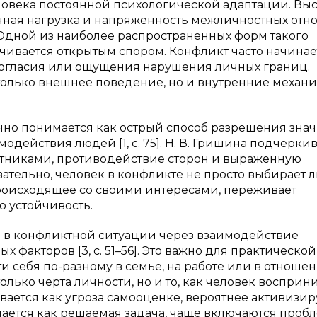
еловека постоянной психологической адаптации. Вы
нная нагрузка и напряженность межличностных от
 Одной из наиболее распространенных форм такого
чивается открытым спором. Конфликт часто начинае
согласия или ощущения нарушения личных границ.
 только внешнее поведение, но и внутренние механ
но понимается как острый способ разрешения зна
ействия людей [1, с. 75]. Н. В. Гришина подчеркива
тниками, противодействие сторон и выраженную
овательно, человек в конфликте не просто выбирает
происходящее со своими интересами, переживает
 устойчивость.
ти в конфликтной ситуации через взаимодействие
факторов [3, с. 51–56]. Это важно для практической
и себя по-разному в семье, на работе или в отношен
ько черта личности, но и то, как человек восприн
ается как угроза самооценке, вероятнее активизир
ается как решаемая задача, чаще включаются проб