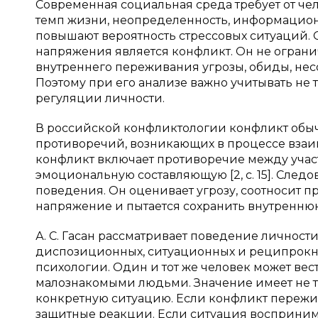
Современная социальная среда требует от ч
темп жизни, неопределенность, информацио
повышают вероятность стрессовых ситуаций.
напряжения является конфликт. Он не ограни
внутреннего переживания угрозы, обиды, не
Поэтому при его анализе важно учитывать не
регуляции личности.
В российской конфликтологии конфликт обыч
противоречий, возникающих в процессе взаимод
конфликт включает противоречие между учас
эмоциональную составляющую [2, с. 15]. След
поведения. Он оценивает угрозу, соотносит 
напряжение и пытается сохранить внутреннюю
А. С. Гасан рассматривает поведение личнос
диспозиционных, ситуационных и реципрокных 
психологии. Один и тот же человек может вест
малознакомыми людьми. Значение имеет не тол
конкретную ситуацию. Если конфликт пережив
защитные реакции. Если ситуация восприним