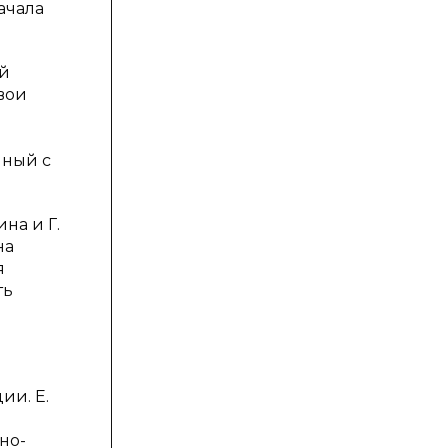
ачала
ой
вои
нный с
на и Г.
на
я
ть
ии. Е.
но-