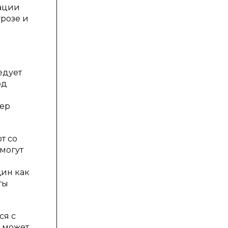
тации
грозе и
едует
од
дер
т со
 могут
щин как
ты
ся с
о может