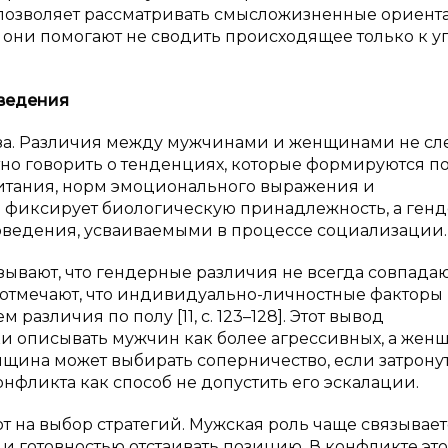
то позволяет рассматривать смысложизненные ориен
 они помогают не сводить происходящее только к у
ведения
иза. Различия между мужчинами и женщинами не сл
тно говорить о тенденциях, которые формируются п
итания, норм эмоционального выражения и
 фиксирует биологическую принадлежность, а ген
оведения, усваиваемыми в процессе социализации.
вают, что гендерные различия не всегда совпадаю
ва отмечают, что индивидуально-личностные факторы
различия по полу [11, с. 123–128]. Этот вывод
и описывать мужчин как более агрессивных, а жен
нщина может выбирать соперничество, если затрону
нфликта как способ не допустить его эскалации.
 на выбор стратегий. Мужская роль чаще связывает
и готовностью отстаивать позицию. В конфликте эт