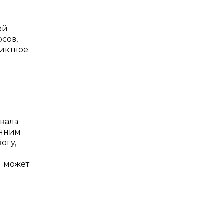
ей
сов,
ликтное
вала
енним
огу,
я может