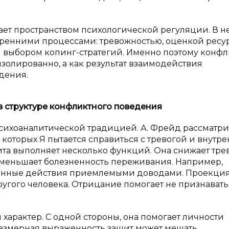
ает пространством психологической регуляции. В н
тренними процессами: тревожностью, оценкой ресур
 выбором копинг-стратегий. Именно поэтому конф
золированно, а как результат взаимодействия
дения.
в
структуре конфликтного поведения
психоаналитической традицией. А. Фрейд рассматри
которых Я пытается справиться с тревогой и внутр
ита выполняет несколько функций. Она снижает трев
уменьшает болезненность переживания. Например,
венные действия приемлемыми доводами. Проекци
ругого человека. Отрицание помогает не признавать
характер. С одной стороны, она помогает личности
резмерная выраженность защит может мешать