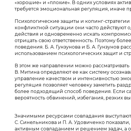
«хорошие» и «плохие». В одних условиях акт
требуется эмоциональная регуляция, иначе п
Психологические защиты и копинг-стратегии 
конфликтной ситуации они часто действуют 
действия и одновременно искать компромисс.
отрицать свою ответственность. Поэтому бол
поведения. Б. А. Гунзунова и Б. А. Гунзунов 
использованием психологических защит и страте
В этом же направлении можно рассматривать р
В. Митина определяют ее как систему осозна
управление качеством и интенсивностью эмоци
регуляция позволяет человеку заметить раз
более подходящий способ поведения. Если са
вероятность обвинений, избегания, резких в
Значимыми ресурсами совладания выступают 
С. Синельникова и П. А. Удовиченко показали
активным совладанием и решением задач, а 