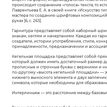
происходит сохранение «голоса» текста, то ес
Лаврентьева Е. А. в своей книге «Искусство т
мастера по созданию шрифтовых композиций 
руках [6, с. 263].
Гарнитура представляет собой наборный шрифт
знакам, кеглям и начертаниям. Каждая из гарн
создателе, истории употребления, стиле, кон
принадлежности, предназначении и ассоциатив
Кегельная площадка представляет собой пря
который должен иметь достаточный размер д
прописные и строчные буквы с верхними и ни
по-другому «высота кегельной площадки» — э
нижнего выносного элемента и двух заплечик
символа, которые необходимы для образования 
Интерлиньяж — это расстояние между базовыми