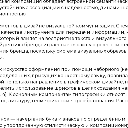
ская композиция обладает встроенной семантичес
а устойчивые ассоциации с надежностью, динамично
ионностью.
ементов в дизайне визуальной коммуникации. С те
в качестве инструмента для передачи информации, н
который влияет на восприятие текста и визуального
ая айдентика бренда играет очень важную роль в сист
ия бренда, поскольку система визуальных образов
и.
ак искусство оформления при помощи наборного (не
определённых, присущих конкретному языку, правила
ой не только направление в графическом дизайне, н
делить использование шрифтов в целях создания н
 с. 4]. К основным компонентам типографики относят
нинг, лигатуру, геометрические преобразования. Рас
нок — начертания букв и знаков по определённым
ую упорядоченную стилистическую и композицион