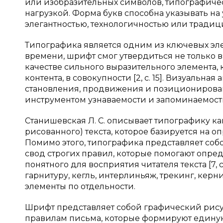
или изобразительных символов, типографиче
нагрузкой. Форма букв способна указывать н
элегантностью, технологичностью или традиц
Типографика является одним из ключевых эл
времени, шрифт смог утвердиться не только 
качестве сильного выразительного элемента, 
контента, в совокупности [2, с. 15]. Визуальн
становления, продвижения и позиционирован
инструментом узнаваемости и запоминаемост
Станишевская Л. С. описывает типографику к
рисованного) текста, которое базируется на 
Помимо этого, типографика представляет соб
свод строгих правил, которые помогают опре
понятного для восприятия читателя текста [7,
гарнитуру, кегль, интерлиньяж, трекинг, кер
элементы по отдельности.
Шрифт представляет собой графический рису
правилам письма, которые формируют един