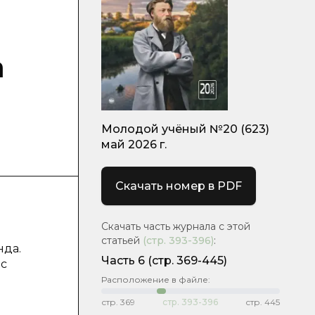
а
Молодой учёный №20 (623)
май 2026 г.
Скачать номер в PDF
Скачать часть журнала с этой
статьей
(стр.
393-396
)
:
нда.
Часть 6
(стр. 369-445)
 с
Расположение в файле:
стр.
369
стр.
393-396
стр.
445