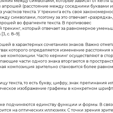
ояния между символами, которые зависят от кегля 
 апрошей (расстояние между соседними буквами 
участков текста. У трекинга есть своя закономерно
ду символами, поэтому за это отвечает «разрядка»
рошей во фрагменте текста. В противовес
й трекинг, который отвечает за равномерное умень
, с. 8–9].
ей в характерных сочетаниях знаков. Важно отмети
ствах которого определяется изменение расстояния
е композиции. Часто кернинг осуществляют в сто
пающие части одного знака вторгаются в пространс
енная композиция зрительно становится более равн
цу текста, то есть букву, цифру, знак препинания и
ческое изображение графемы в конкретном шрифте 
ке подчиняются единству функции и формы. В связ
оится на оптических иллюзиях. С точки зрения зрит