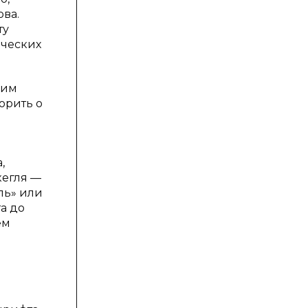
ова.
ту
еческих
мим
орить о
,
кегля —
ль» или
а до
ем