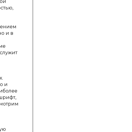
кой
стью,
чением
о и в
еме
 служит
х.
о и
аиболее
 шрифт,
смотрим
ную