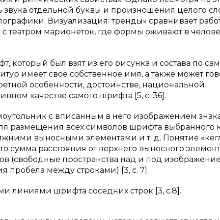
ть звука отдельной буквы и произношения целого сл
ипографики. Визуализация: тренды» сравнивает рабо
с театром марионеток, где формы оживают в челов
, который был взят из его рисунка и состава по са
итур имеет своё собственное имя, а также может гов
кретной особенности, достоинстве, национальной
ном качестве самого шрифта [5, с. 36].
моугольник с вписанным в него изображением знака
ля размещения всех символов шрифта выбранного 
жними выносными элементами и т. д. Понятие «кег
то сумма расстояния от верхнего выносного элемент
ов (свободные пространства над и под изображени
пробела между строками) [3, с. 7].
 линиями шрифта соседних строк [3, с.8].