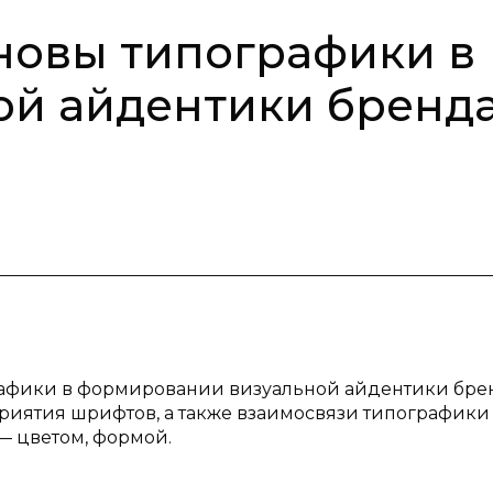
новы типографики в
ой айдентики бренд
рафики в формировании визуальной айдентики бре
риятия шрифтов, а также взаимосвязи типографики
— цветом, формой.