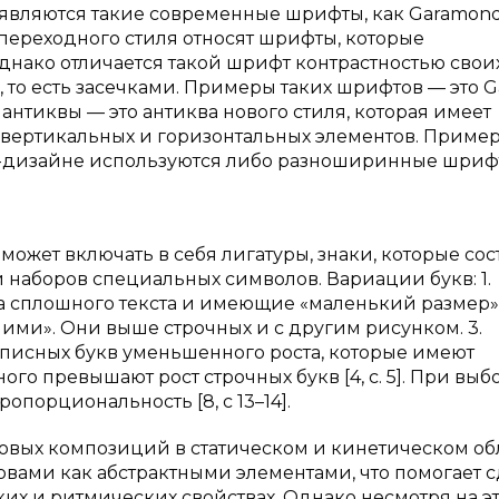
являются такие современные шрифты, как Garamond
ве переходного стиля относят шрифты, которые
днако отличается такой шрифт контрастностью свои
то есть засечками. Примеры таких шрифтов — это Ga
нтиквы — это антиква нового стиля, которая имеет
 вертикальных и горизонтальных элементов. Приме
еб-дизайне используются либо разноширинные шриф
жет включать в себя лигатуры, знаки, которые сост
и наборов специальных символов. Вариации букв: 1.
 сплошного текста и имеющие «маленький размер».
ми». Они выше строчных и с другим рисунком. 3.
писных букв уменьшенного роста, которые имеют
 превышают рост строчных букв [4, с. 5]. При выб
порциональность [8, с 13–14].
овых композиций в статическом и кинетическом об
вами как абстрактными элементами, что помогает с
х и ритмических свойствах. Однако несмотря на эт