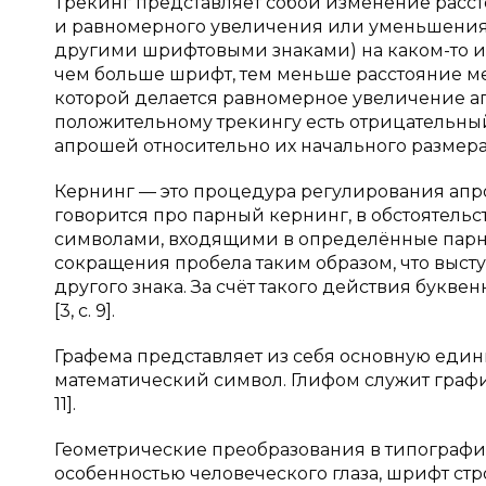
Трекинг представляет собой изменение расст
и равномерного увеличения или уменьшения
другими шрифтовыми знаками) на каком-то из 
чем больше шрифт, тем меньше расстояние меж
которой делается равномерное увеличение ап
положительному трекингу есть отрицательны
апрошей относительно их начального размера [3
Кернинг — это процедура регулирования апрош
говорится про парный кернинг, в обстоятель
символами, входящими в определённые парны
сокращения пробела таким образом, что высту
другого знака. За счёт такого действия букв
[3, с. 9].
Графема представляет из себя основную едини
математический символ. Глифом служит графи
11].
Геометрические преобразования в типографи
особенностью человеческого глаза, шрифт стр