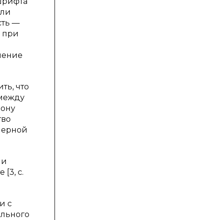
шрифта
или
сть —
, при
шение
ть, что
 между
рону
тво
омерной
ли
[3, с.
и с
ельного