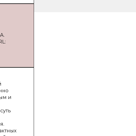
А.
RL:
й
нно
вым и
суть
я.
актных