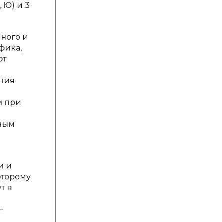
 Ю) и 3
нного и
фика,
ют
ения
м при
ьным
и и
оторому
т в
—