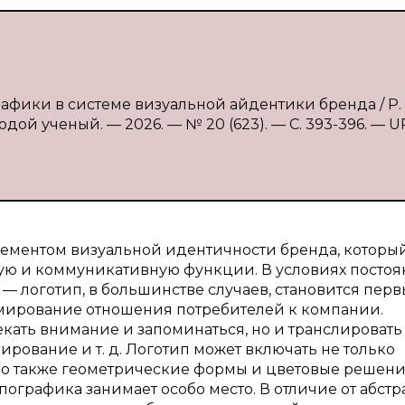
рафики в системе визуальной айдентики бренда / Р. 
дой ученый. — 2026. — № 20 (623). — С. 393-396. — U
лементом визуальной идентичности бренда, которы
 и коммуникативную функции. В условиях постоя
 логотип, в большинстве случаев, становится пер
мирование отношения потребителей к компании.
ать внимание и запоминаться, но и транслировать 
ирование и т. д. Логотип может включать не только
о также геометрические формы и цветовые решени
ографика занимает особо место. В отличие от абстр