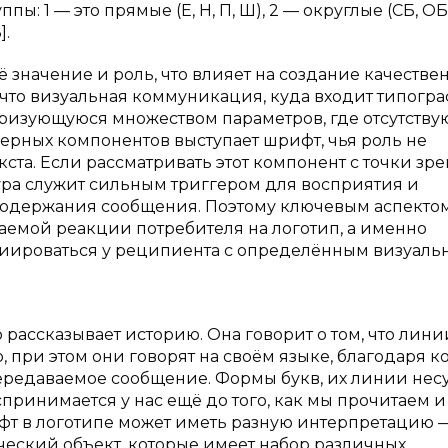
: 1 — это прямые (Е, Н, П, Ш), 2 — округлые (СБ, ОБ,
].
значение и роль, что влияет на создание качестве
, что визуальная коммуникация, куда входит типогра
еризующуюся множеством параметров, где отсутству
ерных компонентов выступает шрифт, чья роль не
та. Если рассматривать этот компонент с точки зр
ура служит сильным триггером для восприятия и
 содержания сообщения. Поэтому ключевым аспекто
аемой реакции потребителя на логотип, а именно
оциироваться у реципиента с определённым визуал
 рассказывает историю. Она говорит о том, что лини
 при этом они говорят на своём языке, благодаря к
ередаваемое сообщение. Формы букв, их линии несу
ринимается у нас ещё до того, как мы прочитаем и
шрифт в логотипе может иметь разную интерпретацию 
еский объект, которые имеет набор различных