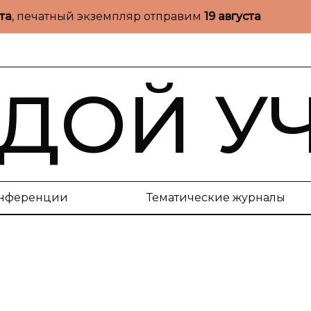
ста
, печатный экземпляр отправим
19 августа
ДОЙ У
нференции
Тематические журналы