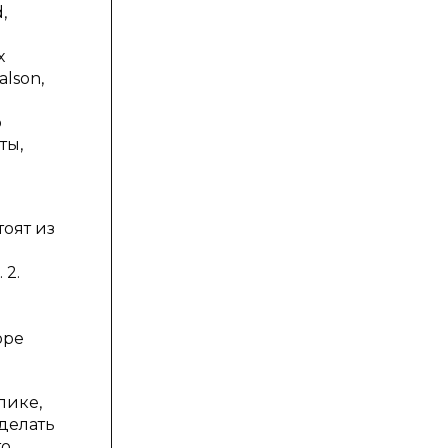
,
х
lson,
р
ты,
оят из
 2.
оре
лике,
делать
о,