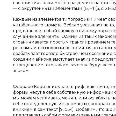
восприятия знаки можно разделить на три группы
— с округленными элементами (В, Р) [3, с. 21–33
Каждый из элементов типографики имеет своё 
читабельного шрифта. Всё это указывает на то
представляет собой сложную систему, характ
случайные элементы. Одним из таких законом
ограничивается простым транслированием текс
рекламы и психологии восприятия, то гарнит
срабатывает гораздо быстрее, чем осознание
создании айкона выступает анализ предполаг
определение того, какие качества будут асс
знаком.
Ферраро Кери описывает шрифт как нечто, что
формы несут в себе собственную информацию,
мы можем усиливать, менять или ослаблять п
себе определённую информацию, которая восп
вникнем в сам текст [9, с.54]. Добавим, что 
представлять собой формализованный графич