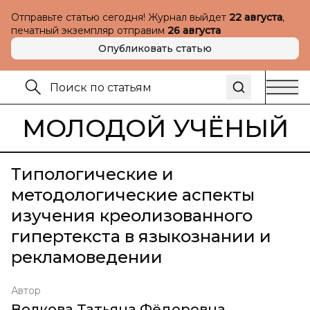
Отправьте статью сегодня! Журнал выйдет
22 августа
,
печатный экземпляр отправим
26 августа
Опубликовать статью
МОЛОДОЙ УЧЁНЫЙ
Типологические и
методологические аспекты
изучения креолизованного
гипертекста в языкознании и
рекламоведении
Автор
Волкова Татьяна Фёдоровна