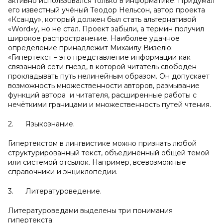
активно использовался только в информатике. Придумал
его известный учёный Теодор Нельсон, автор проекта
«Ксанду», который должен был стать альтернативой
«Word»у, но не стал. Проект забыли, а термин получил
широкое распространение. Наиболее удачное
определение принадлежит Михаилу Визелю:
«Гипертекст – это представление информации как
связанной сети гнёзд, в которой читатель свободен
прокладывать путь нелинейным образом. Он допускает
возможность множественности авторов, размывание
функций автора и читателя, расширенные работы с
нечёткими границами и множественность путей чтения.
2. Языкознание.
Гипертекстом в лингвистике можно признать любой
структурированный текст, объединённый общей темой
или системой отсылок. Например, всевозможные
справочники и энциклопедии.
3. Литературоведение.
Литературоведами выделены три понимания
гипертекста: