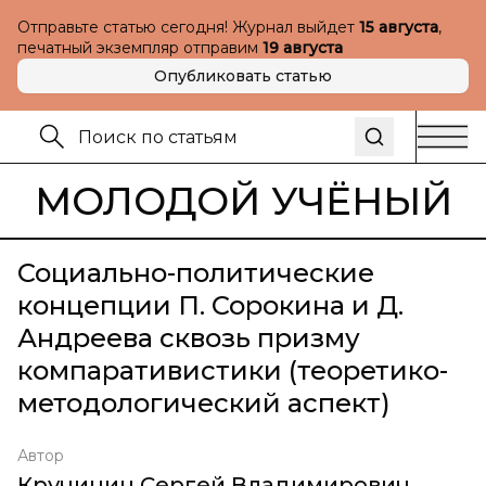
Отправьте статью сегодня! Журнал выйдет
15 августа
,
печатный экземпляр отправим
19 августа
Опубликовать статью
МОЛОДОЙ УЧЁНЫЙ
Социально-политические
концепции П. Сорокина и Д.
Андреева сквозь призму
компаративистики (теоретико-
методологический аспект)
Автор
Кручинин Сергей Владимирович