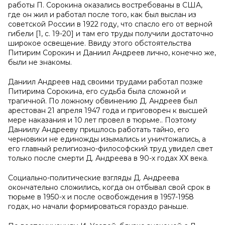
работы П. Сорокина оказались востребованы в США,
где он жил и работал после того, как был выслан из
советской России в 1922 году, что спасло его от верной
гибели [1, c. 19-20] и там его труды получили достаточно
широкое освещение. Ввиду этого обстоятельства
Питирим Сорокин и Даниил Андреев лично, конечно же,
были не знакомы.
Даниил Андреев над своими трудами работал позже
Питирима Сорокина, его судьба была сложной и
трагичной. По ложному обвинению Д. Андреев был
арестован 21 апреля 1947 года и приговорен к высшей
мере наказания и 10 лет провел в тюрьме.. Поэтому
Даниилу Андрееву пришлось работать тайно, его
черновики не единожды изымались и уничтожались, а
его главный религиозно-философский труд увидел свет
только после смерти Д. Андреева в 90-х годах ХХ века.
Социально-политические взгляды Д. Андреева
окончательно сложились, когда он отбывал свой срок в
тюрьме в 1950-х и после освобождения в 1957-1958
годах, но начали формироваться гораздо раньше.