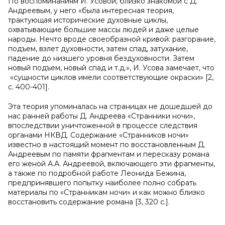
По воспоминаниям И. Усовой, близко знакомой с Д.
Андреевым, у него «была интересная теория,
трактующая исторические духовные циклы,
охватывающие большие массы людей и даже целые
народы. Нечто вроде своеобразной кривой: разгорание,
подъем, взлет духовности, затем спад, затухание,
падение до низшего уровня бездуховности. Затем
новый подъем, новый спад и т.д.», И. Усова замечает, что
«сущности циклов имели соответствующие окраски» [2,
с. 400-401].
Эта теория упоминалась на страницах не дошедшей до
нас ранней работы Д. Андреева «Странники ночи»,
впоследствии уничтоженной в процессе следствия
органами НКВД. Содержание «Странников ночи»
известно в настоящий момент по восстановленным Д.
Андреевым по памяти фрагментам и пересказу романа
его женой А.А. Андреевой, включающего эти фрагменты,
а также по подробной работе Леонида Бежина,
предпринявшего попытку наиболее полно собрать
материалы по «Странникам ночи» и как можно близко
восстановить содержание романа [3, 320 с.].