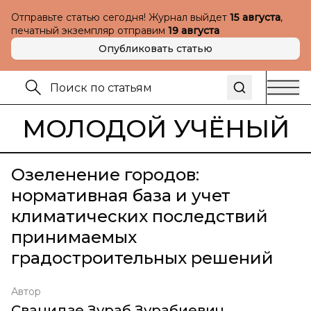
Отправьте статью сегодня! Журнал выйдет
15 августа
,
печатный экземпляр отправим
19 августа
Опубликовать статью
МОЛОДОЙ УЧЁНЫЙ
Озеленение городов:
нормативная база и учет
климатических последствий
принимаемых
градостроительных решений
Автор
Сванидзе Зураб Зурабиевич