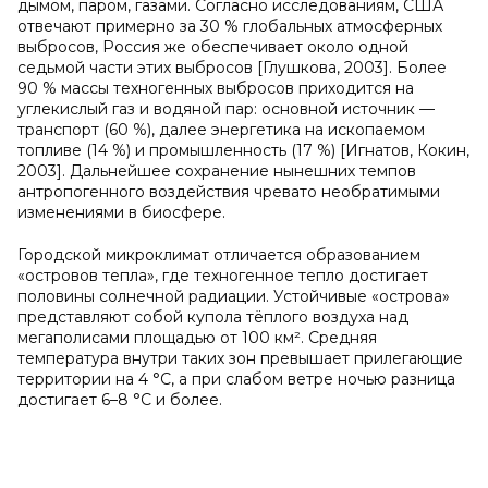
дымом, паром, газами. Согласно исследованиям, США
отвечают примерно за 30 % глобальных атмосферных
выбросов, Россия же обеспечивает около одной
седьмой части этих выбросов [Глушкова, 2003]. Более
90 % массы техногенных выбросов приходится на
углекислый газ и водяной пар: основной источник —
транспорт (60 %), далее энергетика на ископаемом
топливе (14 %) и промышленность (17 %) [Игнатов, Кокин,
2003]. Дальнейшее сохранение нынешних темпов
антропогенного воздействия чревато необратимыми
изменениями в биосфере.
Городской микроклимат отличается образованием
«островов тепла», где техногенное тепло достигает
половины солнечной радиации. Устойчивые «острова»
представляют собой купола тёплого воздуха над
мегаполисами площадью от 100 км². Средняя
температура внутри таких зон превышает прилегающие
территории на 4 °C, а при слабом ветре ночью разница
достигает 6–8 °C и более.