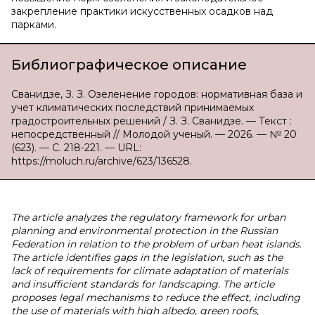
закрепление практики искусственных осадков над
парками.
Библиографическое описание
Сванидзе, З. З. Озеленение городов: нормативная база и
учет климатических последствий принимаемых
градостроительных решений / З. З. Сванидзе. — Текст :
непосредственный // Молодой ученый. — 2026. — № 20
(623). — С. 218-221. — URL:
https://moluch.ru/archive/623/136528.
The article analyzes the regulatory framework for urban
planning and environmental protection in the Russian
Federation in relation to the problem of urban heat islands.
The article identifies gaps in the legislation, such as the
lack of requirements for climate adaptation of materials
and insufficient standards for landscaping. The article
proposes legal mechanisms to reduce the effect, including
the use of materials with high albedo, green roofs,