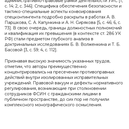
административно-правовые рамки деятельности УИС [1,
с. 14; 2, с. 346]. Специфика обеспечения безопасности и
тактико-специальные аспекты конвоирования
спецконтингента подробно раскрыты в работах А. В.
Паршкова, С. А. Капункина и А. Н. Сирякова [5, с. 46; 6, с.
73]. В свою очередь, границы должностных полномочий
и квалификация их превышения (в контексте ст. 286 УК
РФ) стали предметом глубокого анализа в
доктринальных исследованиях Б. В. Волженкина и Т. Б.
Басовой [3, с. 59; 4, с. 112].
Признавая высокую значимость указанных трудов,
отметим, что авторы преимущественно
концентрировались на пресечении противоправных
действий внутри изолированных исправительных
учреждений. Правовой вакуум и дефекты нормативного
регулирования, возникающие при столкновении
сотрудников ФСИН с гражданскими лицами в
публичном пространстве, до сих пор не получили
комплексного монографического осмысления.