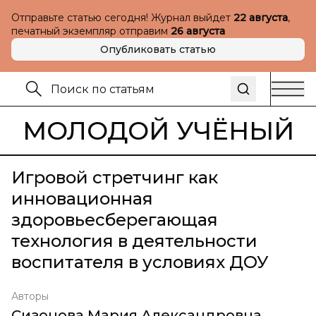
Отправьте статью сегодня! Журнал выйдет
22 августа
,
печатный экземпляр отправим
26 августа
Опубликовать статью
МОЛОДОЙ УЧЁНЫЙ
Игровой стретчинг как
инновационная
здоровьесберегающая
технология в деятельности
воспитателя в условиях ДОУ
Авторы
Сизонова Мария Александровна
,