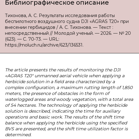
Библиографическое описание
Тихонова, А. С. Результаты исследования работы
беспилотного воздушного судна DJI «AGRAS T20» при
внесении гербицидов / А. С. Тихонова. — Текст :
непосредственный // Молодой ученый. — 2026. — № 20
(623). — С. 70-73. — URL:
https://moluch.ru/archive/623/136531.
The article presents the results of monitoring the DJI
«AGRAS T20" unmanned aerial vehicle when applying a
herbicide solution in a field area characterized by a
complex configuration, a maximum rutting length of 1,850
meters, the presence of obstacles in the form of
waterlogged areas and woody vegetation, with a total area
of 54 hectares. The technology of applying the herbicide
solution is described, indicating the time for auxiliary
operations and basic work. The results of the shift time
balance when applying the herbicide using the specified
BVS are presented, and the shift time utilization factor is
determined.