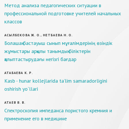
Метод анализа педагогических ситуации в
профессиональной подготовке учителей начальных
классов
АСЫЛБЕКОВА Ж. О., НЕТБАЕВА Н. О.
Болашақ бастауыш сынып мұғалімдерінің өзіндік
жұмыстары арқылы танымдық біліктерін
қалыптастырудағы негізгі бағдар
АТАБАЕВА К. Р.
Кasb - hunar kollejlarida ta’lim samaradorligini
oshirish yo`llari
АТАЕВ В. В.
Спектроскопия импеданса пористого кремния и
применение его в медицине