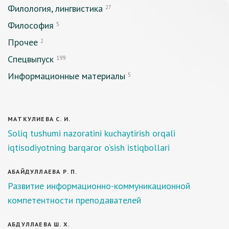
Филология, лингвистика
27
Философия
5
Прочее
2
Спецвыпуск
199
Информационные материалы
5
MAТКУЛИЕВА С. И.
Soliq tushumi nazoratini kuchaytirish orqali
iqtisodiyotning barqaror o‘sish istiqbollari
АБАЙДУЛЛАЕВА Р. П.
Развитие информационно-коммуникационной
компетентности преподавателей
АБДУЛЛАЕВА Ш. Х.