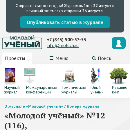
Отправьте статью сегодня!
Журнал выйдет
22 августа
,
печатный экземпляр отправим
26 августа
.
Опубликовать статью в журнале
+7 (843) 500-57-53
info@moluch.ru
Проекты
Меню
Поиск
Научный
Международные
Тематические
Юный
Издание
журнал
конференции
журналы
ученый
книг
О журнале «Молодой ученый»
/
Номера журнала
«Молодой учёный» №12
(116),