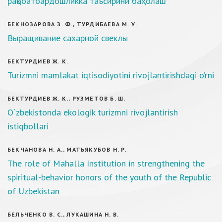
рақобатбардошликка таъсирини баҳолаш
БЕКНОЗАРОВА З. Ф., ТУРДИБАЕВА М. У.
Выращивание сахарной свеклы
БЕКТУРДИЕВ Ж. К.
Turizmni mamlakat iqtisodiyotini rivojlantirishdagi o’rni
БЕКТУРДИЕВ Ж. К., РУЗМЕТОВ Б. Ш.
О`zbekistonda ekologik turizmni rivojlantirish
istiqbollari
БЕКЧАНОВА Н. А., МАТЬЯКУБОВ Н. Р.
The role of Mahalla Institution in strengthening the
spiritual-behavior honors of the youth of the Republic
of Uzbekistan
БЕЛЬЧЕНКО В. С., ЛУКАШИНА Н. В.