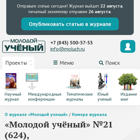
Отправьте статью сегодня!
Журнал выйдет
22 августа
,
печатный экземпляр отправим
26 августа
.
Опубликовать статью в журнале
+7 (843) 500-57-53
info@moluch.ru
Проекты
Меню
Поиск
Научный
Международные
Тематические
Юный
Издание
журнал
конференции
журналы
ученый
книг
О журнале «Молодой ученый»
/
Номера журнала
«Молодой учёный» №21
(624),