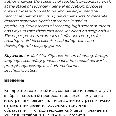
author analyzes the specifics of teacher’s preparatory work
at the stage of secondary general education, proposes
criteria for selecting AI tools, and develops practical
recommendations for using neural networks to generate
didactic materials. Special attention is paid to
psycholinguistic aspects of teaching high school students
and ways to take them into account when working with AI.
The paper presents examples of effective prompts for
creating multi-level exercises, adapting texts, and
developing role-playing games
Keywords
: artificial intelligence, lesson planning, foreign
language, secondary general education, neural networks,
prompt engineering, level differentiation,
psycholinguistics.
Введение
Внедрение технологий искусственного интеллекта (ИИ)
в образовательный процесс, в том числе в обучение
иностранным языкам, является одним из стратегических
направлений развития российской системы
образования, что подтверждается Указом Президента
РФ от 10 октября 2019 г. N 490 «О развитии