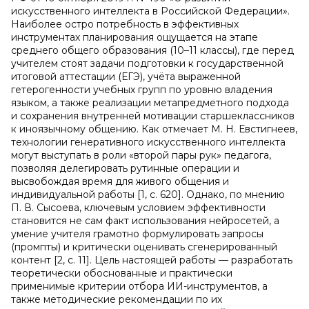
искусственного интеллекта в Российской Федерации».
Наиболее остро потребность в эффективных
инструментах планирования ощущается на этапе
среднего общего образования (10–11 классы), где перед
учителем стоят задачи подготовки к государственной
итоговой аттестации (ЕГЭ), учёта выраженной
гетерогенности учебных групп по уровню владения
языком, а также реализации метапредметного подхода
и сохранения внутренней мотивации старшеклассников
к иноязычному общению. Как отмечает М. Н. Евстигнеев,
технологии генеративного искусственного интеллекта
могут выступать в роли «второй пары рук» педагога,
позволяя делегировать рутинные операции и
высвобождая время для живого общения и
индивидуальной работы [1, с. 620]. Однако, по мнению
П. В. Сысоева, ключевым условием эффективности
становится не сам факт использования нейросетей, а
умение учителя грамотно формулировать запросы
(промпты) и критически оценивать сгенерированный
контент [2, с. 11]. Цель настоящей работы — разработать
теоретически обоснованные и практически
применимые критерии отбора ИИ-инструментов, а
также методические рекомендации по их