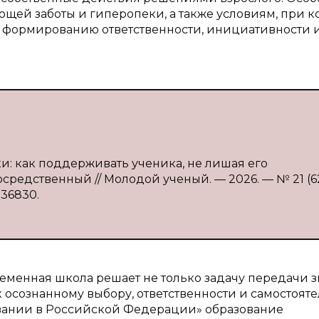
ей заботы и гиперопеки, а также условиям, при к
 формированию ответственности, инициативности 
ки: как поддерживать ученика, не лишая его
епосредственный // Молодой ученый. — 2026. — № 21 (6
136830.
ременная школа решает не только задачу передачи з
к осознанному выбору, ответственности и самостоят
вании в Российской Федерации» образование