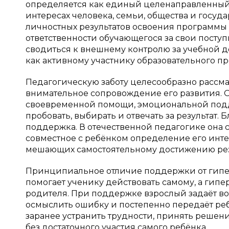
определяется как единый целенаправленный 
интересах человека, семьи, общества и госуда
личностных результатов освоения программы 
ответственности обучающегося за свои поступк
сводиться к внешнему контролю за учебной д
как активному участнику образовательного пр
Педагогическую заботу целесообразно рассмат
внимательное сопровождение его развития. О
своевременной помощи, эмоциональной подде
пробовать, выбирать и отвечать за результат.
поддержка. В отечественной педагогике она с
совместное с ребёнком определение его инте
мешающих самостоятельному достижению резул
Принципиальное отличие поддержки от гипер
помогает ученику действовать самому, а гип
родителя. При поддержке взрослый задаёт в
осмыслить ошибку и постепенно передаёт реб
заранее устранить трудности, принять решен
без достаточного участия самого ребёнка.