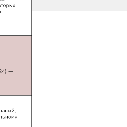
оторых
и
24). —
наний,
ельному