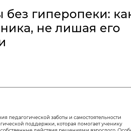
 без гиперопеки: ка
ника, не лишая его
и
ния педагогической заботы и самостоятельности
огической поддержки, которая помогает ученику
о собственные действия решениями взрослого. Особ