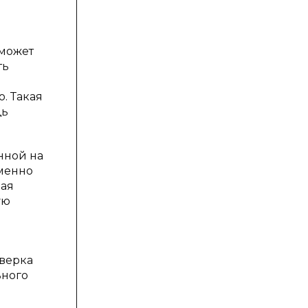
 может
ть
. Такая
щь
нной на
именно
ная
ую
оверка
ьного