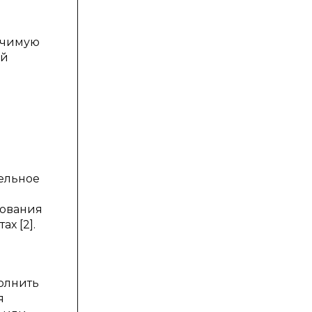
начимую
ой
й
ельное
рования
х [2].
олнить
я