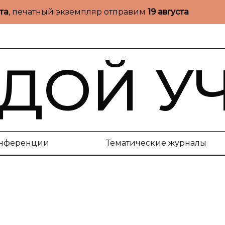
ста
, печатный экземпляр отправим
19 августа
ДОЙ У
нференции
Тематические журналы