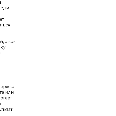
в
реди
ет
аться
, а как
ку,
т
к
держка
га или
огает
я
ультат