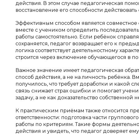
действия. В этом случае педагогическая помо
восстановление его способности действовать 
Эффективным способом является совместное с
вместе с учеником определить последователь
работы самостоятельно. Если ребёнок справл
сохраняется, педагог возвращает его к преды
логика соответствует деятельностному харак
строится через включение обучающегося в по
Важное значение имеет педагогическая обрат
способ действия, а не на личность ребёнка. 
получилось, что требует доработки и какой 
связь снижает страх ошибки и помогает учен
задачу, а не как доказательство собственной 
К практическим приёмам также относится пр
ответственности: подготовка части групповог
работы по критериям. Такие формы деятельно
действия и увидеть, что педагог доверяет ем