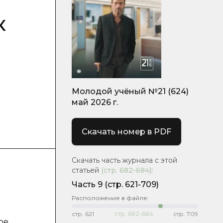
к
Молодой учёный №21 (624)
май 2026 г.
Скачать номер в PDF
Скачать часть журнала с этой
статьей
(стр.
682-684
)
:
Часть 9
(стр. 621-709)
Расположение в файле:
стр.
621
стр.
682-684
стр.
709
ое