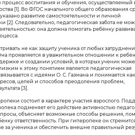
процесс воспитания и обучения, осуществляемый 
рства [1]. Во ФГОС начального общего образования с
указано развитие самостоятельности и личной
и [2]. Следовательно, педагогическая забота не мож
еятельностью: она должна помогать ребёнку развив
оцесса.
ривать не как защиту ученика от любых затруднений
на проявляется в уважительном отношении к ребён
ржке и создании условий, в которых ученик може
 Близким к этому понятием является педагогическая
вязывается с идеями О. С. Газмана и понимается ка
ресов, целей и способов преодоления проблем,
ьтата [3].
опеки состоит в характере участия взрослого. Под
еропека подменяет его действие активностью педаго
опросы, объясняет возможные способы решения, пом
ёнку ответственность. При гиперопеке он стремитс
ие за ученика и обеспечить внешне правильный рез