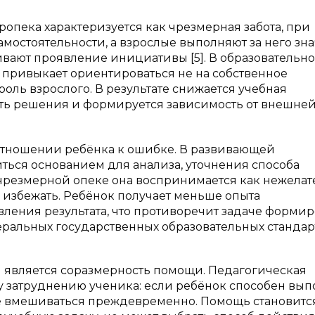
опека характеризуется как чрезмерная забота, при
мостоятельности, а взрослые выполняют за него з
вают проявление инициативы [5]. В образовательн
к привыкает ориентироваться не на собственное
роль взрослого. В результате снижается учебная
ать решения и формируется зависимость от внешне
отношении ребёнка к ошибке. В развивающей
ться основанием для анализа, уточнения способа
чрезмерной опеке она воспринимается как нежелат
я избежать. Ребёнок получает меньше опыта
вления результата, что противоречит задаче форми
ральных государственных образовательных стандарта
является соразмерность помощи. Педагогическая
у затруднению ученика: если ребёнок способен вып
не вмешиваться преждевременно. Помощь становитс