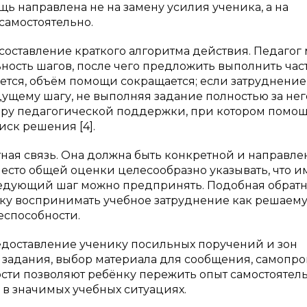
щь направлена не на замену усилия ученика, а на
самостоятельно.
оставление краткого алгоритма действия. Педагог
ность шагов, после чего предложить выполнить час
яется, объём помощи сокращается; если затруднение
дущему шагу, не выполняя задание полностью за него
теру педагогической поддержки, при котором помо
иск решения [4].
ная связь. Она должна быть конкретной и направле
Вместо общей оценки целесообразно указывать, что 
следующий шаг можно предпринять. Подобная обрат
ику воспринимать учебное затруднение как решаем
неспособности.
едоставление ученику посильных поручений и зон
о задания, выбор материала для сообщения, самопр
сти позволяют ребёнку пережить опыт самостоятел
у в значимых учебных ситуациях.