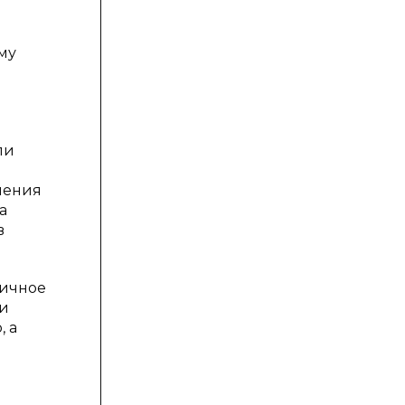
му
ли
шения
а
в
личное
 и
, а