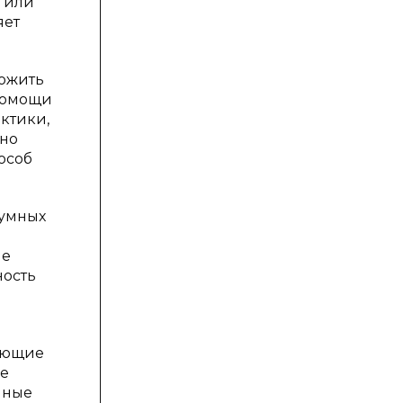
я или
яет
ложить
 помощи
ктики,
нно
особ
зумных
ие
ность
няющие
же
нные