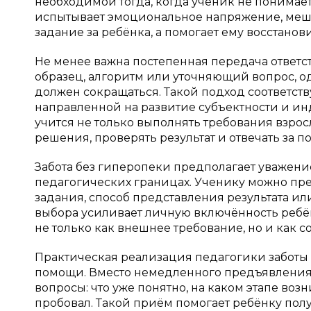
необходимой тогда, когда ученик не понимает
испытывает эмоциональное напряжение, меша
задание за ребёнка, а помогает ему восстанов
Не менее важна постепенная передача ответс
образец, алгоритм или уточняющий вопрос, 
должен сокращаться. Такой подход соответс
направленной на развитие субъектности и ин
учится не только выполнять требования взросл
решения, проверять результат и отвечать за п
Забота без гиперопеки предполагает уважени
педагогических границах. Ученику можно пр
задания, способ представления результата ил
выбора усиливает личную включённость ребё
не только как внешнее требование, но и как с
Практическая реализация педагогики заботы 
помощи. Вместо немедленного предъявления 
вопросы: что уже понятно, на каком этапе во
пробовал. Такой приём помогает ребёнку по