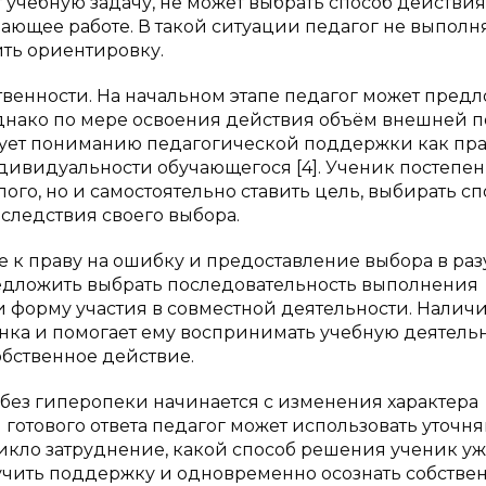
 учебную задачу, не может выбрать способ действи
ющее работе. В такой ситуации педагог не выполн
ить ориентировку.
твенности. На начальном этапе педагог может пред
однако по мере освоения действия объём внешней
твует пониманию педагогической поддержки как пра
дивидуальности обучающегося [4]. Ученик постепе
ого, но и самостоятельно ставить цель, выбирать сп
оследствия своего выбора.
е к праву на ошибку и предоставление выбора в ра
едложить выбрать последовательность выполнения
и форму участия в совместной деятельности. Налич
нка и помогает ему воспринимать учебную деятель
обственное действие.
без гиперопеки начинается с изменения характера
готового ответа педагог может использовать уточ
зникло затруднение, какой способ решения ученик у
лучить поддержку и одновременно осознать собстве