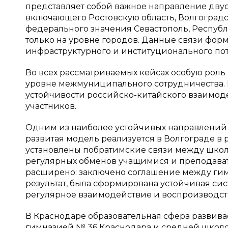
представляет собой важное направление дву
включающего Ростовскую область, Волгоградс
федерального значения Севастополь, Республ
только на уровне городов. Данные связи фор
инфраструктурного и институционального по
Во всех рассматриваемых кейсах особую роль
уровне межмуниципального сотрудничества.
устойчивости российско-китайского взаимод
участников.
Одним из наиболее устойчивых направлений 
развитая модель реализуется в Волгограде в р
установлены побратимские связи между школа
регулярных обменов учащимися и преподават
расширено: заключено соглашение между гим
результат, была сформирована устойчивая си
регулярное взаимодействие и воспроизводств
В Краснодаре образовательная сфера развивае
гимназией № 36 Краснодара и средней школо