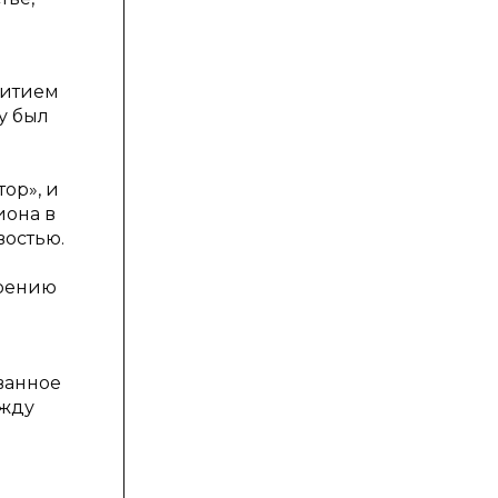
витием
у был
ор», и
иона в
востью.
ирению
м
ванное
ежду