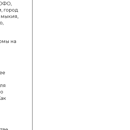
 ЮФО,
, город
лмыкия,
о,
рмы на
ее
для
ло
Как
тве,