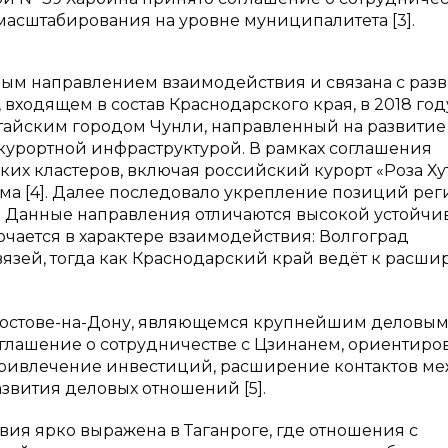
асштабирования на уровне муниципалитета [3].
ным направлением взаимодействия и связана с раз
 входящем в состав Краснодарского края, в 2018 год
тайским городом Чунли, направленный на развитие
курортной инфраструктурой. В рамках соглашения
х кластеров, включая российский курорт «Роза Хут
ма [4]. Далее последовало укрепление позиций рег
 Данные направления отличаются высокой устойчи
чается в характере взаимодействия: Волгоград
язей, тогда как Краснодарский край ведёт к расш
Ростове-на-Дону, являющемся крупнейшим деловы
оглашение о сотрудничестве с Цзинанем, ориентиро
 привлечение инвестиций, расширение контактов м
звития деловых отношений [5].
ия ярко выражена в Таганроге, где отношения с