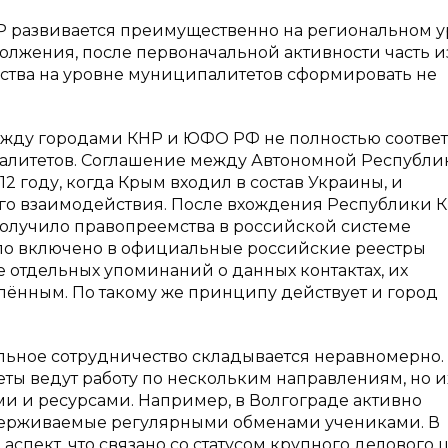
Р развивается преимущественно на региональном у
должения, после первоначальной активности часть и
ества на уровне муниципалитетов сформировать не
между городами КНР и ЮФО РФ не полностью соответ
алитетов. Соглашение между Автономной Республи
 году, когда Крым входил в состав Украины, и
го взаимодействия. После вхождения Республики 
 получило правопреемства в российской системе
ло включено в официальные российские реестры
е отдельных упоминаний о данных контактах, их
лённым. По такому же принципу действует и город
ное сотрудничество складывается неравномерно.
еты ведут работу по нескольким направлениям, но и
и и ресурсами. Например, в Волгограде активно
ддерживаемые регулярными обменами учениками. В
спект, что связано со статусом крупного делового ц