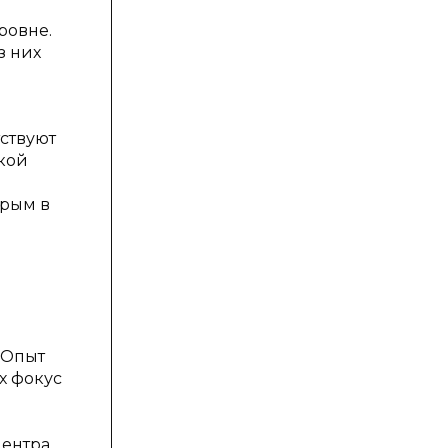
ровне.
з них
ствуют
кой
Крым в
 Опыт
х фокус
ентра.