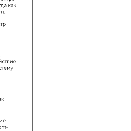
гда как
ть.
ктр
х
ействие
стему
ик
ние
kom-