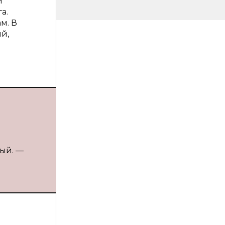
й
а.
м. В
й,
е
ный. —
и