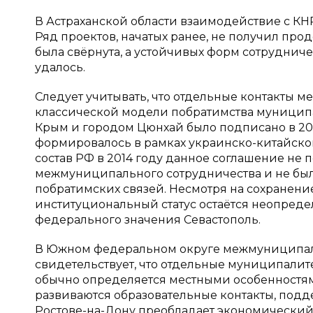
В Астраханской области взаимодействие с КН
Ряд проектов, начатых ранее, не получил про
была свёрнута, а устойчивых форм сотруднич
удалось.
Следует учитывать, что отдельные контакты 
классической модели побратимства муницип
Крым и городом Цюнхай было подписано в 2012
формировалось в рамках украинско-китайско
состав РФ в 2014 году данное соглашение не
межмуниципального сотрудничества и не бы
побратимских связей. Несмотря на сохранени
институциональный статус остаётся неопреде
федерального значения Севастополь.
В Южном федеральном округе межмуниципаль
свидетельствует, что отдельные муниципалит
обычно определяется местными особенностям
развиваются образовательные контакты, по
Ростове-на-Дону преобладает экономический а