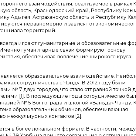
стороннего взаимодействия, реализуемое в рамках
кую область, Краснодарский край, Республику Крым
ику Адыгея, Астраханскую область и Республику Ка
мируются неравномерно и зависят от экономическог
тенциала территорий.
 всегда играют гуманитарные и образовательные фо
 Именно гуманитарные связи формируют основу
ействия, обеспечивая вовлечение широкого круга
является образовательное взаимодействие. Наибол
амках сотрудничества с Чэнду. В 2012 году были
ми № 7 двух городов, что стало отправной точкой 
елями [1]. В последующие годы сотрудничество бы
назией № 5 Волгограда и школой «Ваньда» Чэнду. 
стема образовательных обменов, обеспечивающая
о межкультурных контактов [2].
тся в более локальном формате. В частности, между
й № 39 Харбина принято соглашение о сотрудничес