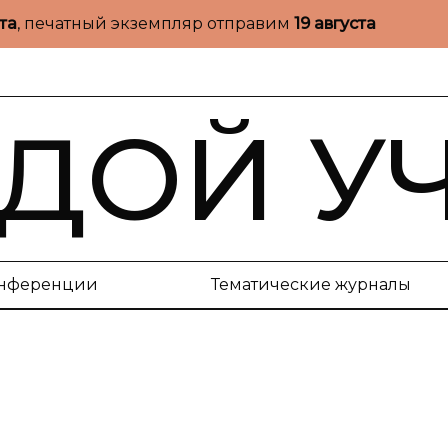
ста
, печатный экземпляр отправим
19 августа
ДОЙ У
нференции
Тематические журналы