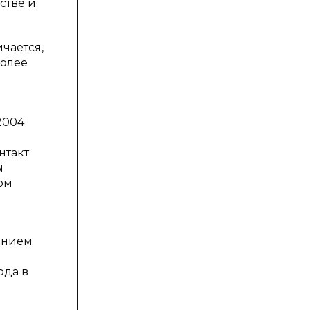
стве и
чается,
более
2004
нтакт
ы
ом
ением
ода в
а