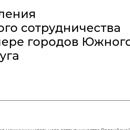
ления
го сотрудничества
мере городов Южног
уга