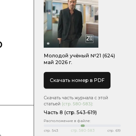
о
Молодой учёный №21 (624)
май 2026 г.
Скачать номер в PDF
Скачать часть журнала с этой
статьей
(стр.
580-583
)
:
Часть 8
(стр. 543-619)
Расположение в файле:
стр.
543
стр.
580-583
стр.
619