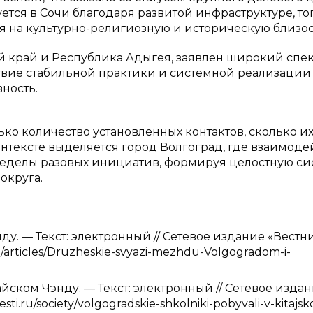
тся в Сочи благодаря развитой инфраструктуре, то
я на культурно-религиозную и историческую близос
ий край и Республика Адыгея, заявлен широкий спе
твие стабильной практики и системной реализации
ность.
ько количество установленных контактов, сколько и
контексте выделяется город Волгоград, где взаимод
пределы разовых инициатив, формируя целостную си
 округа.
у. — Текст: электронный // Сетевое издание «Вестн
.ru/articles/Druzheskie-svyazi-mezhdu-Volgogradom-i-
ском Чэнду. — Текст: электронный // Сетевое изда
esti.ru/society/volgogradskie-shkolniki-pobyvali-v-kitajs