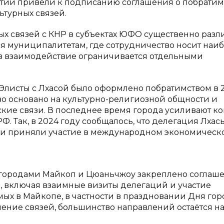
тий привели к подписанию соглашения о побратим
ьтурных связей.
 связей с КНР в субъектах ЮФО существенно разли
я муниципалитетам, где сотрудничество носит наи
ов взаимодействие ограничивается отдельными
Элисты с Лхасой было оформлено побратимством в 
во основано на культурно-религиозной общности и
кие связи. В последнее время города усиливают ко
 Так, в 2024 году сообщалось, что делегация Лхас
сти приняли участие в международном экономическ
 городами Майкоп и Цюаньчжоу закреплено соглаш
ы, включая взаимные визиты делегаций и участие
ых в Майкопе, в частности в праздновании Дня гор
пление связей, большинство направлений остаётся н