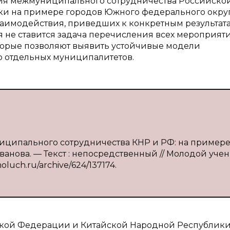
ния межмуниципального сотрудничества Российско
и на примере городов Южного федерального округ
заимодействия, приведших к конкретным результата
 не ставится задача перечисления всех мероприяти
оторые позволяют выявить устойчивые модели
 отдельных муниципалитетов.
ниципального сотрудничества КНР и РФ: на пример
ванова. — Текст : непосредственный // Молодой уче
moluch.ru/archive/624/137174.
кой Федерации и Китайской Народной Республик