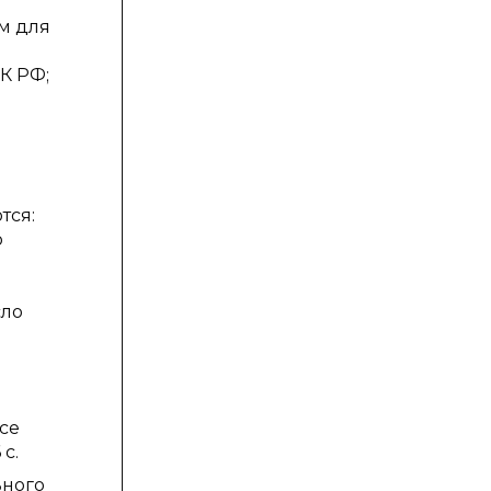
ем для
о
К РФ;
тся:
о
сло
се
с.
ьного