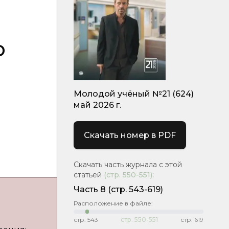
о
Молодой учёный №21 (624)
май 2026 г.
Скачать номер в PDF
Скачать часть журнала с этой
статьей
(стр.
550-551
)
:
Часть 8
(стр. 543-619)
Расположение в файле:
стр.
543
стр.
550-551
стр.
619