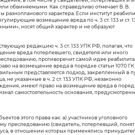
дения, в том числе у свидетелей, потерпевших и 
ли обвиняемыми. Как справедливо отмечает В. В.
ы разнопланового характера. Если институт реабил
 регулирующие возмещение вреда по ч. 3 ст. 133 и ст. 
ными», носят общий характер и не образуют
твующую редакцию ч. 3 ст. 133 УПК РФ, полагая, что
ещение вреда потерпевшего, свидетеля или иного
преследованию, противоречит самой идее реабилита
аво на возмещение вреда в порядке статьи 1070 ГК 
правильным представляется подход, закрепленный в п
 не указанные в ч. 2 ст. 133 УПК РФ, незаконно
ждения, имеют право на возмещение вреда в поряд
признал самостоятельность основания, предусмотренно
ъектов этого права как: а) участников уголовного
ому преследованию (свидетель, потерпевший, понят
татуса, в отношении которых применялись принудит