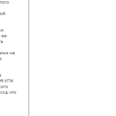
того
ой.
ки
 ее
та
ники не
е
а
99 УПК
кого
са, что