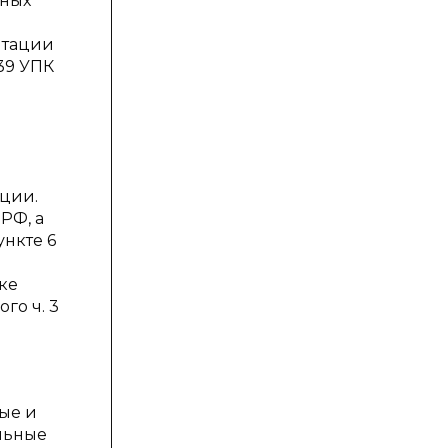
иных
итации
139 УПК
ции.
РФ, а
ункте 6
ке
го ч. 3
ые и
ельные