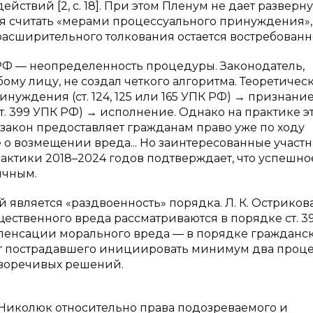
йствий [2, с. 18]. При этом Пленум не дает разверну
ия считать «мерами процессуального принуждения»,
сширительного толкования остается востребованн
К РФ — неопределенность процедуры. Законодатель,
му лицу, не создал четкого алгоритма. Теоретичес
нуждения (ст. 124, 125 или 165 УПК РФ) → признание
т. 399 УПК РФ) → исполнение. Однако на практике э
«закон предоставляет гражданам право уже по ходу
 о возмещении вреда... Но заинтересованные участ
 практики 2018–2024 годов подтверждает, что успешно
ичным.
 является «раздвоенность» порядка. Л. К. Остриков
щественного вреда рассматриваются в порядке ст. 3
мпенсации морального вреда — в порядке гражданс
дает пострадавшего инициировать минимум два процес
иворечивых решений.
 Николюк относительно права подозреваемого и