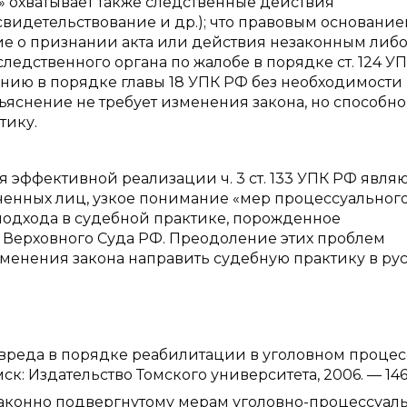
 охватывает также следственные действия
свидетельствование и др.); что правовым основани
е о признании акта или действия незаконным либ
едственного органа по жалобе в порядке ст. 124 УП
ению в порядке главы 18 УПК РФ без необходимости
ъяснение не требует изменения закона, но способно
тику.
эффективной реализации ч. 3 ст. 133 УПК РФ являю
ченных лиц, узкое понимание «мер процессуальног
подхода в судебной практике, порожденное
Верховного Суда РФ. Преодоление этих проблем
зменения закона направить судебную практику в ру
 вреда в порядке реабилитации в уголовном процес
мск: Издательство Томского университета, 2006. — 146 
законно подвергнутому мерам уголовно-процессуал