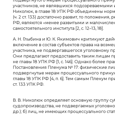
подвергнутого мерам процессуального принуж
участников, не являвшихся подозреваемыми и
Николюк, в главе 18 УПК РФ объединены норм
(ч. 2 ст. 133) достаточно развит, то положения,
РФ, являются «менее развитыми и малочислен
самостоятельного института [2, с. 12–13, 18].
А. Н. Глыбина и Ю. К. Якимович критикуют дейс
включение в состав субъектов права на возм
участника, не подвергавшегося уголовному 
Они предлагают предоставить таким лицам пр
не главы 18 УПК РФ [1, с. 146]. Однако более 
Постановления Пленума № 17: физические лица,
подвергнутые мерам процессуального прину
главы 18 УПК РФ [4, п. 6]. Тем самым Пленум 
ст. 133 УПК РФ.
В. В. Николюк определяет основную группу суб
судопроизводства, не подвергаемых уголовн
др.); б) лиц, не имеющих процессуального с