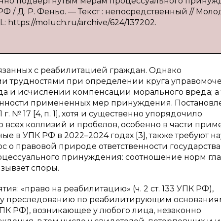
конно подвергнутым мерам процессуального принуж
Ф / Д. Р. Феньо. — Текст : непосредственный // Мол
L: https://moluch.ru/archive/624/137202.
язанных с реабилитацией граждан. Однако
ми трудностями при определении круга управомоч
да и исчислении компенсации морального вреда; а
анности примененных мер принуждения. Постановл
. № 17 [4, п. 1], хотя и существенно упорядочило
 всех коллизий и пробелов, особенно в части при
ные в УПК РФ в 2022–2024 годах [3], также требуют н
с о правовой природе ответственности государств
цессуального принуждения: соотношение норм гла
зывает споры.
: «право на реабилитацию» (ч. 2 ст. 133 УПК РФ),
му преследованию по реабилитирующим основаниям
3 УПК РФ), возникающее у любого лица, незаконно