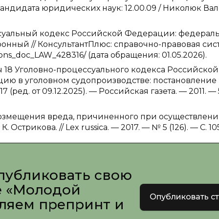
кандидата юридических наук: 12.00.09 / Николюк Ва
суальный кодекс Российской Федерации: федерал
ктронный // КонсультантПлюс: справочно-правовая сис
ons_doc_LAW_428316/ (дата обращения: 01.05.2026).
 18 Уголовно-процессуального кодекса Российской
ию в уголовном судопроизводстве: постановление
 (ред. от 09.12.2025). — Российская газета. — 2011. — 
 возмещения вреда, причиненного при осуществлен
стрикова. // Lex russica. — 2017. — № 5 (126). — С. 105
публиковать свою
е «Молодой
Опубликовать с
вляем препринт и