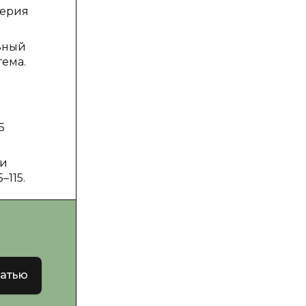
лерия
ьный
тема.
5
ии
–115.
татью