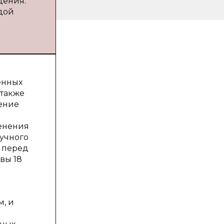
дения:
одой
енных
 также
ение
менения
аучного
а перед
вы 18
, и