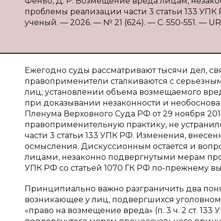
Феньо, Д. Р. Возмещение вреда лицам, неза
проблемы реализации части 3 статьи 133 УПК Р
ученый. — 2026. — № 21 (624). — С. 550-551. — UR
Ежегодно суды рассматривают тысячи дел, св
правоприменители сталкиваются с серьезны
лиц; установлении объема возмещаемого вре
при доказывании незаконности и необоснов
Пленума Верховного Суда РФ от 29 ноября 2011 г
правоприменительную практику, не устранило
части 3 статьи 133 УПК РФ. Изменения, внесен
осмысления. Дискуссионным остается и вопро
лицами, незаконно подвергнутыми мерам про
УПК РФ со статьей 1070 ГК РФ по-прежнему вы
Принципиально важно разграничить два понятия
возникающее у лиц, подвергшихся уголовно
«право на возмещение вреда» (п. 3 ч. 2 ст. 13