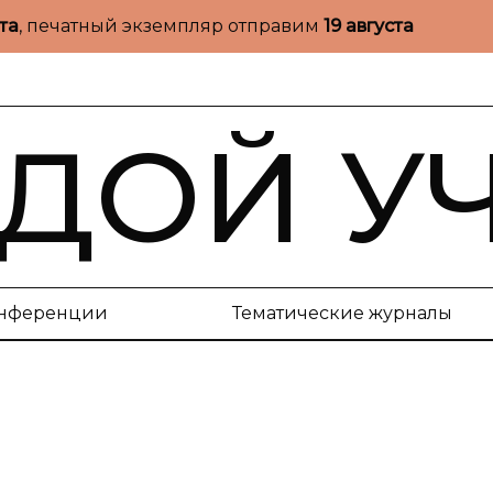
ста
, печатный экземпляр отправим
19 августа
ДОЙ У
нференции
Тематические журналы