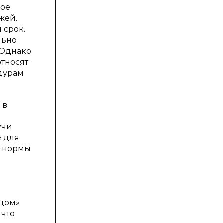
ное
жей.
 срок.
льно
 Однако
относят
дурам
 в
учи
е для
й нормы
ицом»
 что