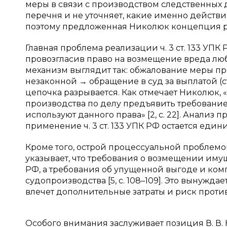
меры в связи с производством следственных де
перечня и не уточняет, какие именно действ
поэтому предложенная Николюк концепция ра
Главная проблема реализации ч. 3 ст. 133 УП
провозгласив право на возмещение вреда любо
механизм выглядит так: обжалование меры при
незаконной → обращение в суд за выплатой (с
цепочка разрывается. Как отмечает Николюк, 
производства по делу предъявить требование
используют данного права» [2, с. 22]. Анализ
применение ч. 3 ст. 133 УПК РФ остается един
Кроме того, острой процессуальной проблемой
указывает, что требования о возмещении иму
РФ, а требования об упущенной выгоде и ко
судопроизводства [5, с. 108–109]. Это вынуж
влечет дополнительные затраты и риск прот
Особого внимания заслуживает позиция В. В.