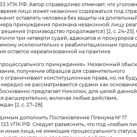
133 УПК РФ. Автор справедливо отмечает, что уголов
о время лицо может незаконно содержаться под стра
ачит оставлять человека без защиты на длительный
: мера принуждения признана незаконной; лицу реа
решения (производство продолжается) [2, с. 24–25].
почти три четверти судей, адвокатов и прокуроров 
яемому исключительно к реабилитационным проце
иция остается нереализованной на практике.
процессуального принуждения». Незаконный обыск
вание, получение образцов для сравнительного
о ограничивают конституционные права, но, не буд
 нередко не рассматриваются судами как основани
к обоснованно предлагает Николюк, для целей данно
я расширительно, включая любые действия,
н [2, с. 27–28].
одимым дополнить Постановление Пленума № 17
 133 УПК РФ. Следует разъяснить, что под «любым л
и иные лица, не имеющие процессуального статуса;