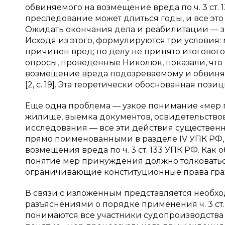
обвиняемого на возмещение вреда по ч. 3 ст. 
преследование может длиться годы, и все эт
Ожидать окончания дела и реабилитации — зн
Исходя из этого, формулируются три условия
причинен вред; по делу не принято итогового 
опросы, проведенные Николюк, показали, что 
возмещение вреда подозреваемому и обвин
[2, с. 19]. Эта теоретически обоснованная поз
Еще одна проблема — узкое понимание «мер 
жилище, выемка документов, освидетельство
исследования — все эти действия существенн
прямо поименованными в разделе IV УПК РФ,
возмещения вреда по ч. 3 ст. 133 УПК РФ. Ка
понятие мер принуждения должно толковатьс
ограничивающие конституционные права гражда
В связи с изложенным представляется необх
разъяснениями о порядке применения ч. 3 ст.
понимаются все участники судопроизводства 