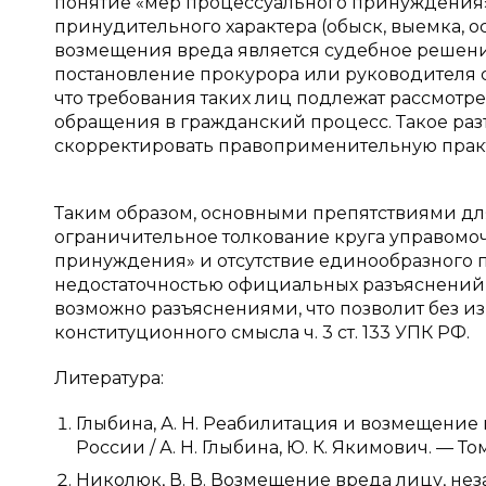
понятие «мер процессуального принуждения»
принудительного характера (обыск, выемка, о
возмещения вреда является судебное решени
постановление прокурора или руководителя сл
что требования таких лиц подлежат рассмотр
обращения в гражданский процесс. Такое раз
скорректировать правоприменительную прак
Таким образом, основными препятствиями для 
ограничительное толкование круга управомо
принуждения» и отсутствие единообразного 
недостаточностью официальных разъяснений 
возможно разъяснениями, что позволит без и
конституционного смысла ч. 3 ст. 133 УПК РФ.
Литература:
Глыбина, А. Н. Реабилитация и возмещение
России / А. Н. Глыбина, Ю. К. Якимович. — То
Николюк, В. В. Возмещение вреда лицу, не