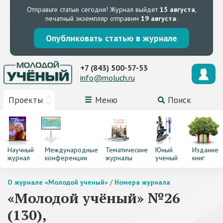
Отправьте статью сегодня!
Журнал выйдет
15 августа
,
печатный экземпляр отправим
19 августа
.
Опубликовать статью в журнале
+7 (843) 500-57-53
info@moluch.ru
Проекты
Меню
Поиск
Научный
Международные
Тематические
Юный
Издание
журнал
конференции
журналы
ученый
книг
О журнале «Молодой ученый»
/
Номера журнала
«Молодой учёный» №26
(130),