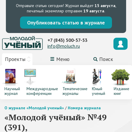
Отправьте статью сегодня!
Журнал выйдет
15 августа
,
печатный экземпляр отправим
19 августа
.
Опубликовать статью в журнале
+7 (843) 500-57-53
info@moluch.ru
Проекты
Меню
Поиск
Научный
Международные
Тематические
Юный
Издание
журнал
конференции
журналы
ученый
книг
О журнале «Молодой ученый»
/
Номера журнала
«Молодой учёный» №49
(391),