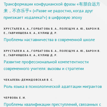
Трансформации конфуцианской фразы «有朋自远方
来，不亦乐乎» («Разве не радостно, когда друг
приезжает издалека?») в цифровую эпоху
ХРУСТАЛЕВ А. А., ГОРБАТОВА Б. А., ПОЛЕЩУК А. Ю., БАРОН В.
Е., ГАВРИЯШЕВА К. А., КУЛИШ Д. Р.
Проблемы наставничества в современной школе
ХРУСТАЛЕВ А. А., ГОРБАТОВА Б. А., ПОЛЕЩУК А. Ю., БАРОН В.
Е., ГАВРИЯШЕВА К. А., КУЛИШ Д. Р.
Развитие профессиональной компетентности
современного учителя: вызовы и стратегии
ЧЕКАЛЕВА-ДЕМИДОВСКАЯ В. С.
Роль языка в психологической адаптации мигрантов
ЧЕРВОВА Е. И.
Проблемы квалификации преступлений, связанных с