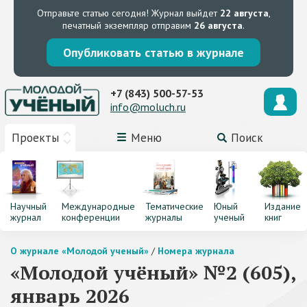
Отправьте статью сегодня!
Журнал выйдет
22 августа
,
печатный экземпляр отправим
26 августа
.
Опубликовать статью в журнале
+7 (843) 500-57-53
info@moluch.ru
Проекты
Меню
Поиск
Научный
Международные
Тематические
Юный
Издание
журнал
конференции
журналы
ученый
книг
О журнале «Молодой ученый»
/
Номера журнала
«Молодой учёный» №2 (605),
январь 2026