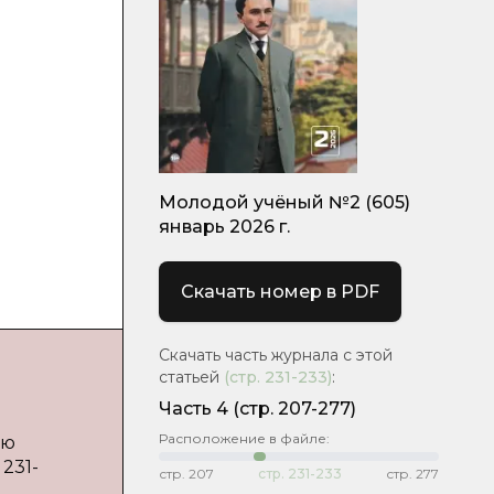
Молодой учёный №2 (605)
январь 2026 г.
Скачать номер в PDF
Скачать часть журнала с этой
статьей
(стр.
231-233
)
:
Часть 4
(стр. 207-277)
Расположение в файле:
ию
 231-
стр.
207
стр.
231-233
стр.
277