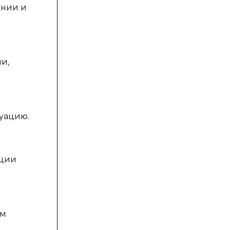
инии и
и,
туацию.
ации
ем