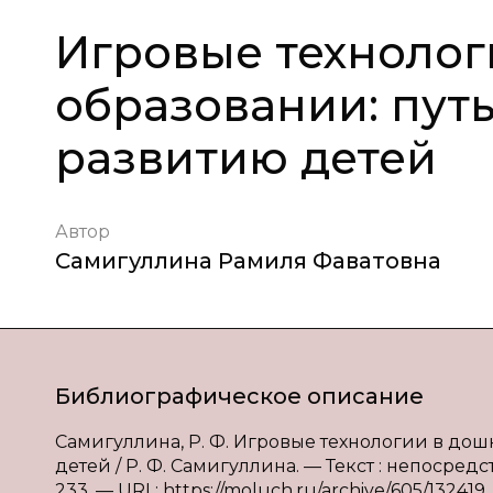
Игровые технолог
образовании: пут
развитию детей
Автор
Самигуллина Рамиля Фаватовна
Библиографическое описание
Самигуллина, Р. Ф. Игровые технологии в до
детей / Р. Ф. Самигуллина. — Текст : непосредс
233. — URL: https://moluch.ru/archive/605/132419.