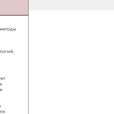
 методы
логий,
ует
в
ее
е
для