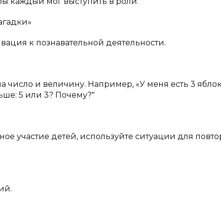
обы каждый мог выступить в роли.
агадки»
вация к познавательной деятельности.
 число и величину. Например, «У меня есть 3 яблока
ьше: 5 или 3? Почему?"
ное участие детей, используйте ситуации для повт
ий.