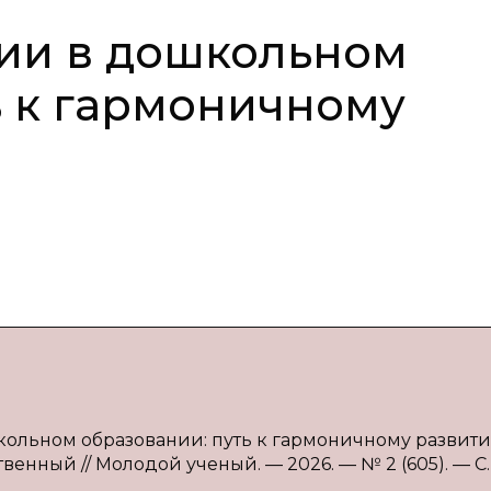
ии в дошкольном
ь к гармоничному
школьном образовании: путь к гармоничному развит
твенный // Молодой ученый. — 2026. — № 2 (605). — С.