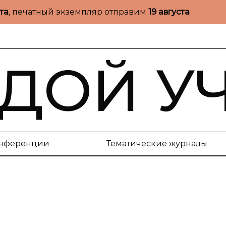
ста
, печатный экземпляр отправим
19 августа
ДОЙ У
нференции
Тематические журналы