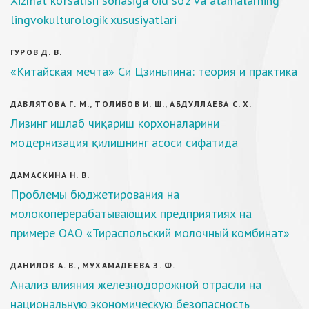
Xizmat ko’rsatish sohasiga oid so’z va atamalarning
lingvokulturologik xususiyatlari
ГУРОВ Д. В.
«Китайская мечта» Си Цзиньпина: теория и практика
ДАВЛЯТОВА Г. М., ТОЛИБОВ И. Ш., АБДУЛЛАЕВА С. Х.
Лизинг ишлаб чиқариш корхоналарини
модернизация қилишнинг асоси сифатида
ДАМАСКИНА Н. В.
Проблемы бюджетирования на
молокоперерабатывающих предприятиях на
примере ОАО «Тираспольский молочный комбинат»
ДАНИЛОВ А. В., МУХАМАДЕЕВА З. Ф.
Анализ влияния железнодорожной отрасли на
национальную экономическую безопасность