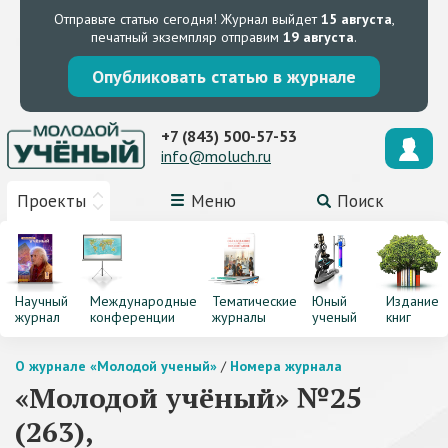
Отправьте статью сегодня!
Журнал выйдет
15 августа
,
печатный экземпляр отправим
19 августа
.
Опубликовать статью в журнале
+7 (843) 500-57-53
info@moluch.ru
Проекты
Меню
Поиск
Научный
Международные
Тематические
Юный
Издание
журнал
конференции
журналы
ученый
книг
О журнале «Молодой ученый»
/
Номера журнала
«Молодой учёный» №25
(263),