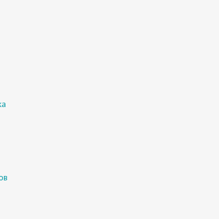
ка
ов