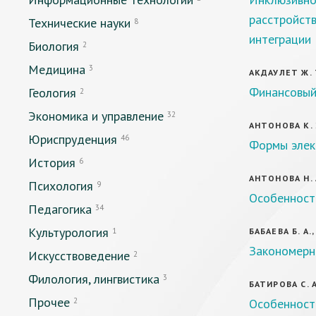
расстройств
Технические науки
8
интеграции
Биология
2
Медицина
3
АКДАУЛЕТ Ж. Т
Финансовый
Геология
2
Экономика и управление
32
АНТОНОВА К. 
Юриспруденция
46
Формы элек
История
6
АНТОНОВА Н. 
Психология
9
Особенност
Педагогика
34
Культурология
1
БАБАЕВА Б. А.
Закономерн
Искусствоведение
2
Филология, лингвистика
3
БАТИРОВА С. А
Прочее
2
Особенност