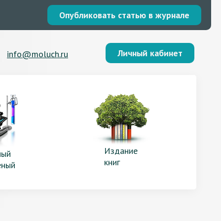
Опубликовать статью в журнале
Личный кабинет
info@moluch.ru
Издание
ый
книг
еный