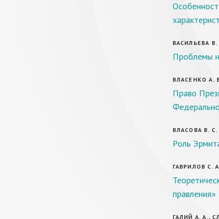
Особенност
характерис
ВАСИЛЬЕВА В. 
Проблемы н
ВЛАСЕНКО А. 
Право През
Федерально
ВЛАСОВА В. С.
Роль Эрмита
ГАВРИЛОВ С. А
Теоретическ
правления»
ГАЛИЙ А. А., С