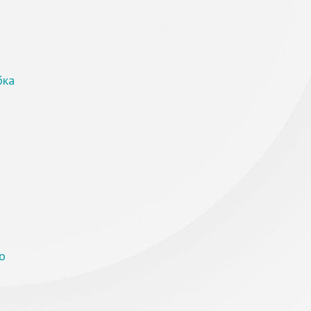
бка
о