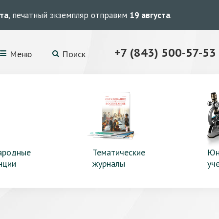
ста
, печатный экземпляр отправим
19 августа
.
+7 (843) 500-57-53
Меню
Поиск
ародные
Тематические
Юн
нции
журналы
уч