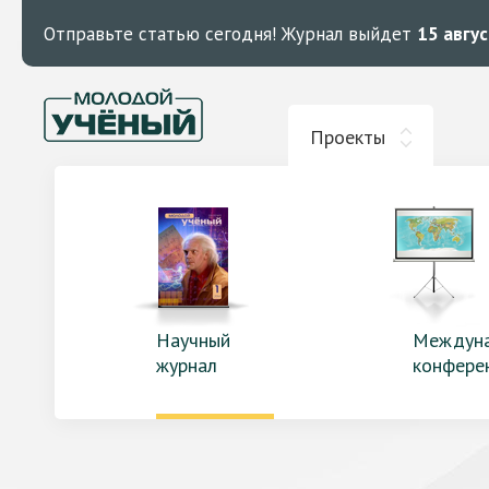
Отправьте статью сегодня!
Журнал выйдет
15 авгу
Проекты
Научный
Междун
журнал
конфере