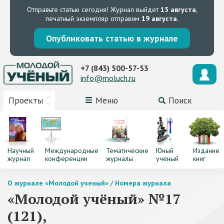
Отправьте статью сегодня!
Журнал выйдет
15 августа
,
печатный экземпляр отправим
19 августа
.
Опубликовать статью в журнале
+7 (843) 500-57-53
info@moluch.ru
Проекты
Меню
Поиск
Научный
Международные
Тематические
Юный
Издание
журнал
конференции
журналы
ученый
книг
О журнале «Молодой ученый»
/
Номера журнала
«Молодой учёный» №17
(121),