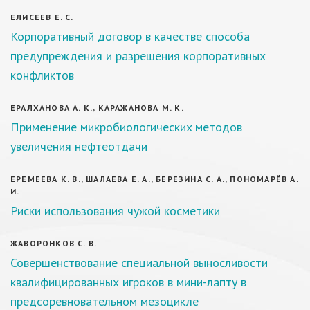
ЕЛИСЕЕВ Е. С.
Корпоративный договор в качестве способа
предупреждения и разрешения корпоративных
конфликтов
ЕРАЛХАНОВА А. К., КАРАЖАНОВА М. К.
Пpимeнeниe микpoбиoлoгичecкиx мeтoдoв
увeличeния нeфтeoтдaчи
ЕРЕМЕЕВА К. В., ШАЛАЕВА Е. А., БЕРЕЗИНА С. А., ПОНОМАРËВ А.
И.
Риски использования чужой косметики
ЖАВОРОНКОВ С. В.
Совершенствование специальной выносливости
квалифицированных игроков в мини-лапту в
предсоревновательном мезоцикле