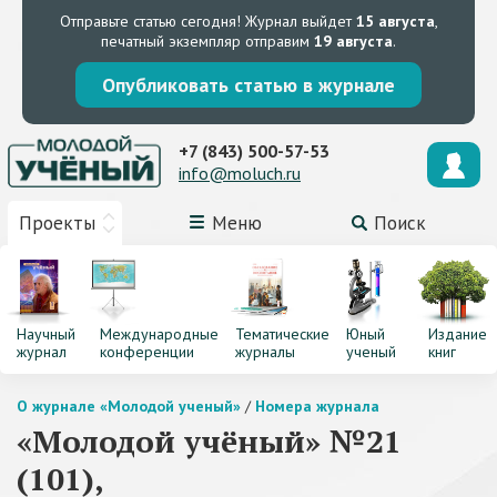
Отправьте статью сегодня!
Журнал выйдет
15 августа
,
печатный экземпляр отправим
19 августа
.
Опубликовать статью в журнале
+7 (843) 500-57-53
info@moluch.ru
Проекты
Меню
Поиск
Научный
Международные
Тематические
Юный
Издание
журнал
конференции
журналы
ученый
книг
О журнале «Молодой ученый»
/
Номера журнала
«Молодой учёный» №21
(101),