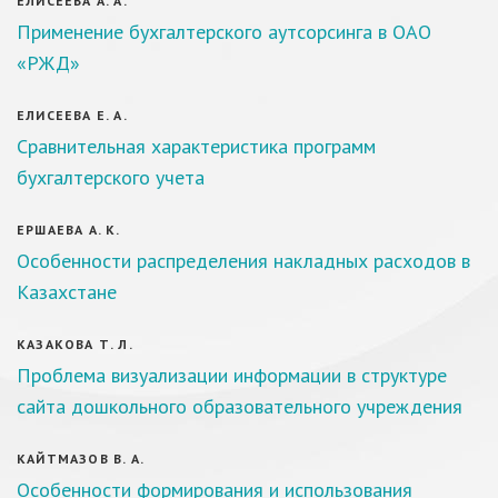
ЕЛИСЕЕВА А. А.
Применение бухгалтерского аутсорсинга в ОАО
«РЖД»
ЕЛИСЕЕВА Е. А.
Сравнительная характеристика программ
бухгалтерского учета
ЕРШАЕВА А. К.
Особенности распределения накладных расходов в
Казахстане
КАЗАКОВА Т. Л.
Проблема визуализации информации в структуре
сайта дошкольного образовательного учреждения
КАЙТМАЗОВ В. А.
О‎‏‎‏‎‏‎‎со‎‏‎‏‎‏‎‎бенно‎‏‎‏‎‏‎‎сти формиро‎‏‎‏‎‏‎‎вания и использо‎‏‎‏‎‏‎‎вания