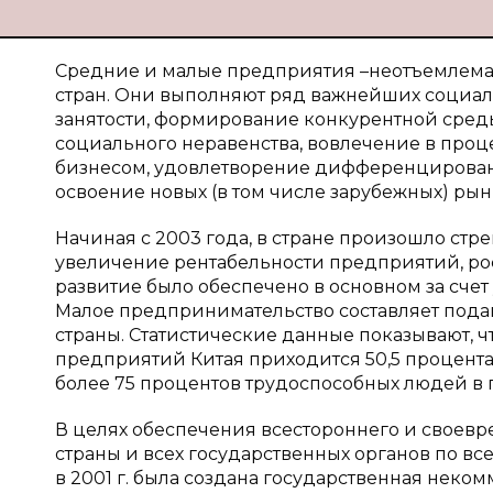
Средние и малые предприятия –неотъемлема
стран. Они выполняют ряд важнейших социал
занятости, формирование конкурентной сред
социального неравенства, вовлечение в проц
бизнесом, удовлетворение дифференцированн
освоение новых (в том числе зарубежных) рынко
Начиная с 2003 года, в стране произошло стр
увеличение рентабельности предприятий, рос
развитие было обеспечено в основном за счет
Малое предпринимательство составляет под
страны. Статистические данные показывают, ч
предприятий Китая приходится 50,5 процента 
более 75 процентов трудоспособных людей в г
В целях обеспечения всестороннего и свое
страны и всех государственных органов по в
в 2001 г. была создана государственная нек