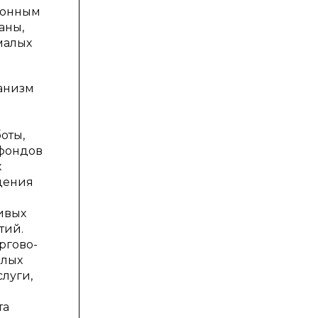
ионным
аны,
малых
ханизм
оты,
 фондов
х
дения
ливых
тий.
ргово-
алых
луги,
та