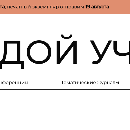
ста
, печатный экземпляр отправим
19 августа
ДОЙ У
нференции
Тематические журналы