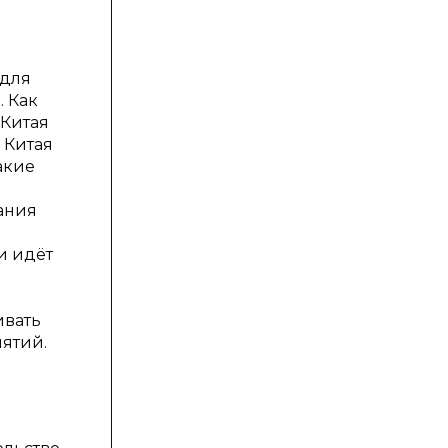
 для
. Как
 Китая
 Китая
акие
ания
и идёт
ивать
ятий.