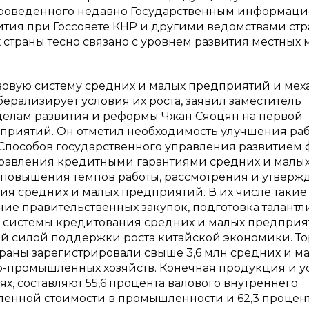
, проведенного недавно Государственным информац
тия при Госсовете КНР и другими ведомствами стр
 страны тесно связано с уровнем развития местных 
авовую систему средних и малых предприятий и ме
берализирует условия их роста, заявил заместитель
 делам развития и реформы Чжан Сяоцян на первой
приятий. Он отметил необходимость улучшения раб
Способов государственного управления развитием
правления кредитными гарантиями средних и малы
 повышения темпов работы, рассмотрения и утверж
я средних и малых предприятий. В их числе такие
ние правительственных закупок, подготовка талант
е системы кредитования средних и малых предприя
й силой поддержки роста китайской экономики. То
аны зарегистрировали свыше 3,6 млн средних и м
о-промышленных хозяйств. Конечная продукция и ус
, составляют 55,6 процента валового внутреннего
вленной стоимости в промышленности и 62,3 процен