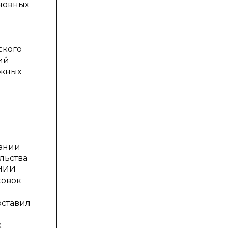
новных
ского
ий
ежных
вании
льства
 НИИ
ковок
оставил
х