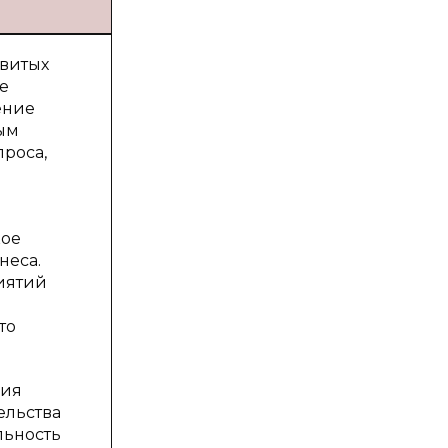
звитых
е
ение
ным
роса,
кое
неса.
иятий
то
ния
ельства
льность