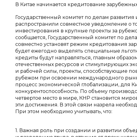
В Китае начинается кредитование зарубежны
Государственный комитет по делам развития
распространили совместное уведомление о то
инвестирования в крупные проекты за рубежо
сообщается, Государственный комитет по дел
совместно установят режим кредитования за
будет ежегодно выделять специальные льготн
кредиты будут направляться, главным образо
отечественных ресурсов и стимулирующих эк
и рабочей силы, проекты, способствующие п
рубежом при освоении международного рынка
процесс экономической глобализации, для К
конкурентоспособность. По объему производ
четвертое место в мире, КНР становится мир
эти достижения. В этой связи назрела необ
При этом необходимо учитывать, что:
1. Важная роль при создании и развитии об