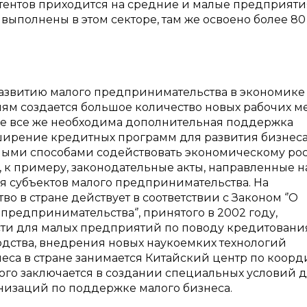
атентов приходится на средние и малые предприяти
выполнены в этом секторе, там же освоено более 80
развитию малого предпринимательства в экономике
м создается большое количество новых рабочих ме
не все же необходима дополнительная поддержка
ширение кредитных программ для развития бизнеса
чными способами содействовать экономическому рос
 к примеру, законодательные акты, направленные н
 субъектов малого предпринимательства. На
в стране действует в соответствии с Законом ‘’О
редпринимательства‘’, принятого в 2002 году,
и для малых предприятий по поводу кредитовани
дства, внедрения новых наукоемких технологий
еса в стране занимается Китайский центр по коор
рого заключается в создании специальных условий 
низаций по поддержке малого бизнеса.