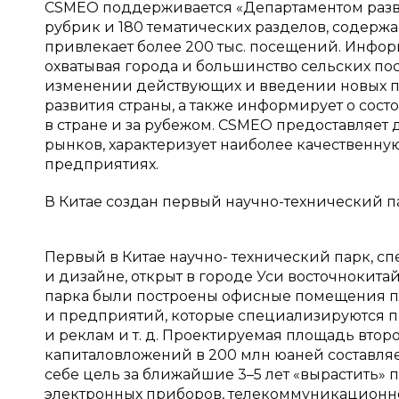
СSМЕО поддерживается «Департаментом разви
рубрик и 180 тематических разделов, содерж
привлекает более 200 тыс. посещений. Инфор
охватывая города и большинство сельских по
изменении действующих и введении новых пр
развития страны, а также информирует о сос
в стране и за рубежом. СSМЕО предоставляет 
рынков, характеризует наиболее качественн
предприятиях.
В Китае создан первый научно-технический 
Первый в Китае научно- технический парк,
и дизайне, открыт в городе Уси восточнокит
парка были построены офисные помещения пл
и предприятий, которые специализируются п
и реклам и т. д. Проектируемая площадь вто
капиталовложений в 200 млн юаней составляет
себе цель за ближайшие 3–5 лет «вырастить»
электронных приборов, телекоммуникационн