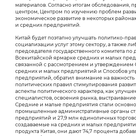
материалов. Согласно итогам обследования
центром, Центром по изучению проблем разви
экономическое развитие в некоторых районах
и средних предприятий.
Китай будет поэтапно улучшать политико-пр
социализации услуг этому сектору, а также ли
председателя государственного комитета по
Всекитайской ярмарке средних и малых пред
связанной с рассмотрением и утверждением 
средних и малых предприятий и Способов у
предприятий, обратил внимание на важность
политических правил стимулирования развити
аспекты политического характера, как улучше
специалистов, освоения рынка, выстраивани
Средние и малые предприятия стали основно
промышленные административные органы стр
предприятий и 27,9 млн единоличных торгов
создаваемые на средних и малых предприятиях
продукта Китая, они дают 74,7 процента доба