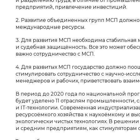
и разделению труда, в отличие от промышленн
предприятий, привлечение инвестиций.
2. Развитие объединенных групп МСП должно
международные ресурсы.
3. Для развития МСП необходима стабильная 
и судебная защищённость. Все это может обесп
важно сотрудничество с МСП.
4. Для развитых МСП государство должно поощ
стимулировать сотрудничество с научно-иссл
менеджеров и рабочих, приветствовать взаи
В период до 2020 года по национальной про
будет уделено 11 отраслям промышленности,
и IT-технологии. Современная индустриализ
ресурсоёмкого хозяйства к наукоёмкому и вы
экологически чистых технологиях. В решении
и средним предприятиям, как стимуляторам 