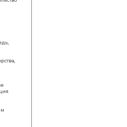
ельство
едь,
рства,
я
ие
ация
ым