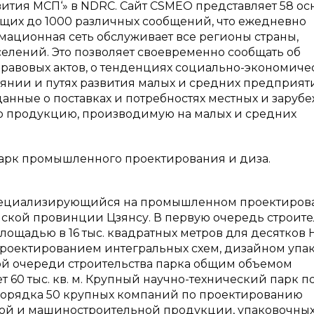
тия МСП‘» в NDRC. Сайт СSМЕО представляет 58 ос
ащих до 1000 различных сообщений, что ежедневно
мационная сеть обслуживает все регионы страны,
селений. Это позволяет своевременно сообщать об
авовых актов, о тенденциях социально-экономиче
тоянии и путях развития малых и средних предприят
данные о поставках и потребностях местных и заруб
ую продукцию, производимую на малых и средних
парк промышленного проектирования и диза.
 специализирующийся на промышленном проектиро
айской провинции Цзянсу. В первую очередь строите
ощадью в 16 тыс. квадратных метров для десятков
роектированием интегральных схем, дизайном упа
рой очереди строительства парка общим объемом
 60 тыс. кв. м. Крупный научно-технический парк п
 порядка 50 крупных компаний по проектированию
ой и машиностроительной продукции, упаковочны