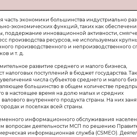
я часть экономики большинства индустриально ра
ьно-экономических функций, таких как обеспечени
ы, поддержание инновационной активности, смягч
есс производства ресурсов, не используемых круп
ого производственного и непроизводственного сп
в и т. д.
емительное развитие среднего и малого бизнеса,
т налоговых поступлений в бюджет государства. Та
 увеличения числа субъектов среднего и малого биз
авляющее большинство в общем количестве предпр
то в настоящее время на долю малых и средних
валового внутреннего продукта страны. На них заня
ородах и поселках всей страны.
временного информационного обслуживания населе
сем вопросам деятельности МСП по решению Правит
оммерческая информационная служба (СSМЕО). Деяте