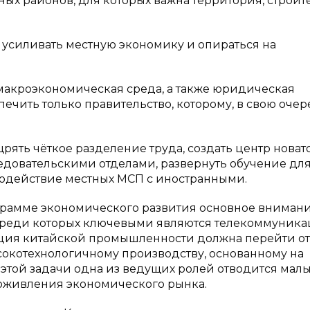
ых районов, для которых важна территория, строит
 усиливать местную экономику и опираться на
макроэкономическая среда, а также юридическая
ечить только правительство, которому, в свою очер
рять чёткое разделение труда, создать центр новато
едовательскими отделами, развернуть обучение дл
модействие местных МСП с иностранными.
грамме экономического развития основное вниман
 среди которых ключевыми являются телекоммуник
ация китайской промышленности должна перейти от
сокотехнологичному производству, основанному на
 этой задачи одна из ведущих ролей отводится мал
оживления экономического рынка.