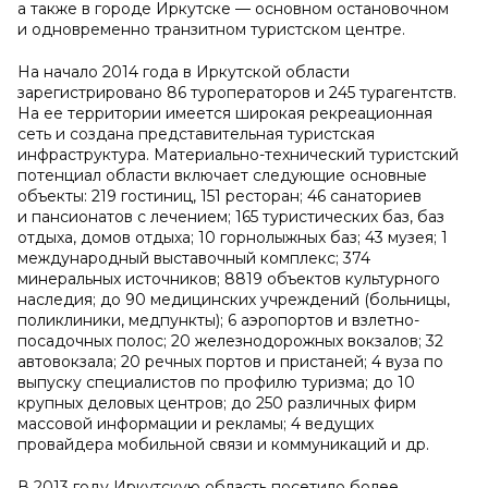
а также в городе Иркутске — основном остановочном
и одновременно транзитном туристском центре.
На начало 2014 года в Иркутской области
зарегистрировано 86 туроператоров и 245 турагентств.
На ее территории имеется широкая рекреационная
сеть и создана представительная туристская
инфраструктура. Материально-технический туристский
потенциал области включает следующие основные
объекты: 219 гостиниц, 151 ресторан; 46 санаториев
и пансионатов с лечением; 165 туристических баз, баз
отдыха, домов отдыха; 10 горнолыжных баз; 43 музея; 1
международный выставочный комплекс; 374
минеральных источников; 8819 объектов культурного
наследия; до 90 медицинских учреждений (больницы,
поликлиники, медпункты); 6 аэропортов и взлетно-
посадочных полос; 20 железнодорожных вокзалов; 32
автовокзала; 20 речных портов и пристаней; 4 вуза по
выпуску специалистов по профилю туризма; до 10
крупных деловых центров; до 250 различных фирм
массовой информации и рекламы; 4 ведущих
провайдера мобильной связи и коммуникаций и др.
В 2013 году Иркутскую область посетило более