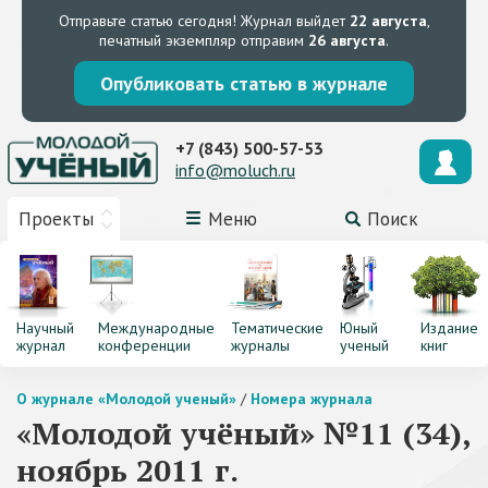
Отправьте статью сегодня!
Журнал выйдет
22 августа
,
печатный экземпляр отправим
26 августа
.
Опубликовать статью в журнале
+7 (843) 500-57-53
info@moluch.ru
Проекты
Меню
Поиск
Научный
Международные
Тематические
Юный
Издание
журнал
конференции
журналы
ученый
книг
О журнале «Молодой ученый»
/
Номера журнала
«Молодой учёный» №11 (34),
ноябрь 2011 г.