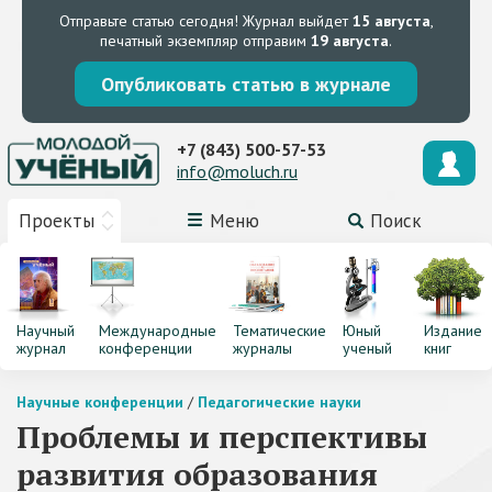
Отправьте статью сегодня!
Журнал выйдет
15 августа
,
печатный экземпляр отправим
19 августа
.
Опубликовать статью в журнале
+7 (843) 500-57-53
info@moluch.ru
Проекты
Меню
Поиск
Научный
Международные
Тематические
Юный
Издание
журнал
конференции
журналы
ученый
книг
Научные конференции
/
Педагогические науки
Проблемы и перспективы
развития образования