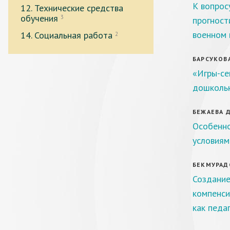
К вопрос
12. Технические средства
обучения
3
прогност
военном 
14. Социальная работа
2
БАРСУКОВА
«Игры-се
дошкольн
БЕЖАЕВА Д.
Особенно
условиям
БЕКМУРАДО
Создание
компенси
как педа