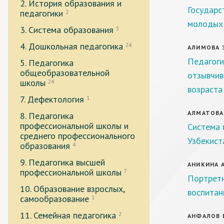
2. История образования и
Государс
педагогики
2
молодых 
3. Система образования
3
4. Дошкольная педагогика
24
АЛИМОВА Э
Педагоги
5. Педагогика
общеобразовательной
отзывчив
школы
24
возраста
7. Дефектология
1
АЛМАТОВА 
8. Педагогика
профессиональной школы и
Система 
среднего профессионального
Узбекист
образования
4
9. Педагогика высшей
АНИКИНА А
профессиональной школы
7
Портретн
10. Образование взрослых,
воспитан
самообразование
1
11. Семейная педагогика
2
АНФАЛОВ Е