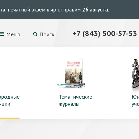
ста
, печатный экземпляр отправим
26 августа
.
+7 (843) 500-57-53
Меню
Поиск
ародные
Тематические
Юн
нции
журналы
уч