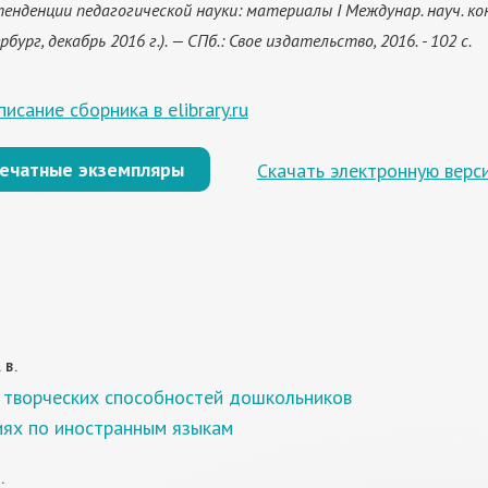
енденции педагогической науки: материалы I Междунар. науч. конф
ург, декабрь 2016 г.). — СПб.: Свое издательство, 2016. - 102 с.
исание сборника в elibrary.ru
печатные экземпляры
Скачать электронную верс
 В.
 творческих способностей дошкольников
иях по иностранным языкам
.