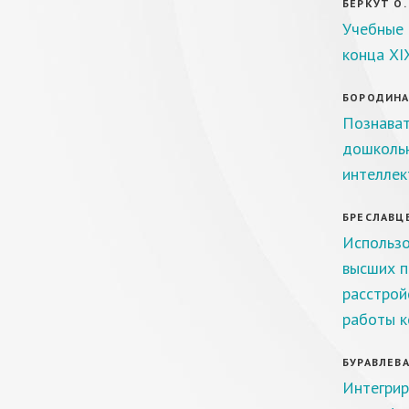
БЕРКУТ О. 
Учебные 
конца XI
БОРОДИНА 
Познават
дошкольн
интеллек
БРЕСЛАВЦЕ
Использо
высших п
расстрой
работы к
БУРАВЛЕВА 
Интегрир