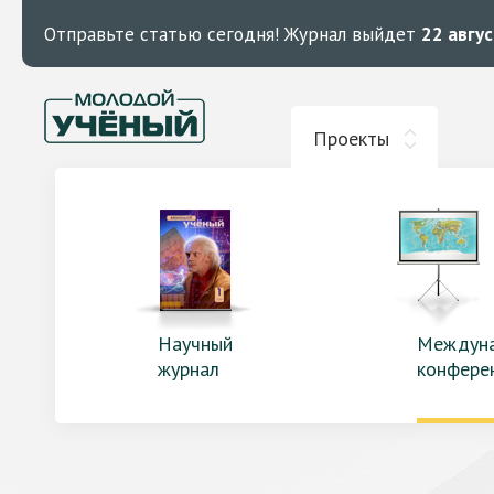
Отправьте статью сегодня!
Журнал выйдет
22 авгу
Проекты
Научный
Междун
журнал
конфере