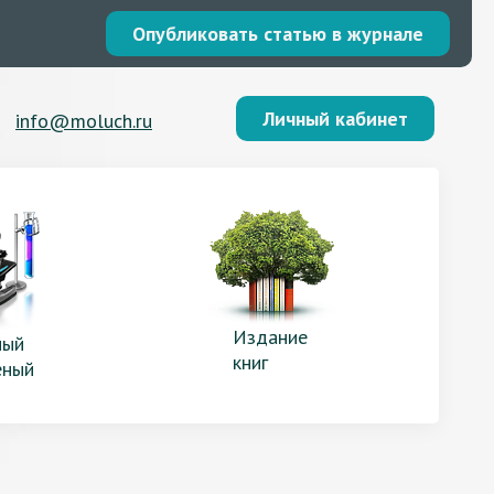
Опубликовать статью в журнале
Личный кабинет
info@moluch.ru
Издание
ый
книг
еный