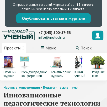
Отправьте статью сегодня!
Журнал выйдет
15 августа
,
печатный экземпляр отправим
19 августа
.
Опубликовать статью в журнале
+7 (843) 500-57-53
info@moluch.ru
Проекты
Меню
Поиск
Научный
Международные
Тематические
Юный
Издание
журнал
конференции
журналы
ученый
книг
Научные конференции
/
Педагогические науки
Инновационные
педагогические технологии