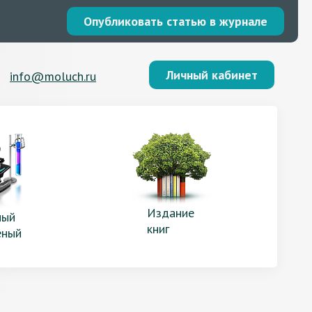
Опубликовать статью в журнале
Личный кабинет
info@moluch.ru
Издание
ый
книг
еный