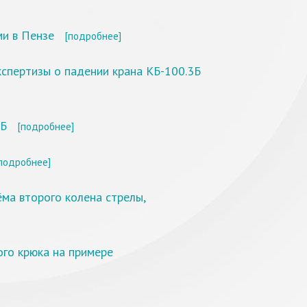
ми в Пензе
[подробнее]
спертизы о падении крана КБ-100.3Б
3Б
[подробнее]
подробнее]
ма второго колена стрелы,
ого крюка на примере