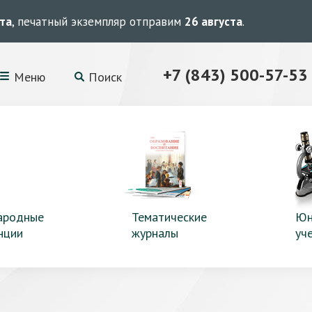
ста
, печатный экземпляр отправим
26 августа
.
+7 (843) 500-57-53
Меню
Поиск
ародные
Тематические
Юн
нции
журналы
уч