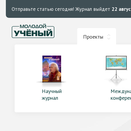
Отправьте статью сегодня!
Журнал выйдет
22 авгу
Проекты
Научный
Междун
журнал
конфере