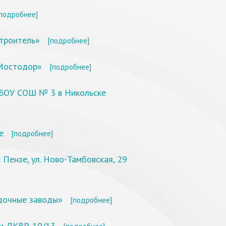
подробнее]
троитель»
[подробнее]
«Мостодор»
[подробнее]
МБОУ СОШ № 3 в Никольске
е
[подробнее]
Пензе, ул. Ново-Тамбовская, 29
дочные заводы»
[подробнее]
ми ДКВР-10/13