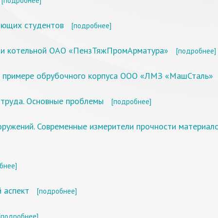
[подробнее]
ающих студентов
[подробнее]
сти котельной ОАО «ПензТяжПромАрматура»
[подробнее]
а примере обрубочного корпуса ООО «ЛМЗ «МашСталь»
 труда. Основные проблемы
[подробнее]
ружений. Современные измерители прочности материа
бнее]
й аспект
[подробнее]
[подробнее]