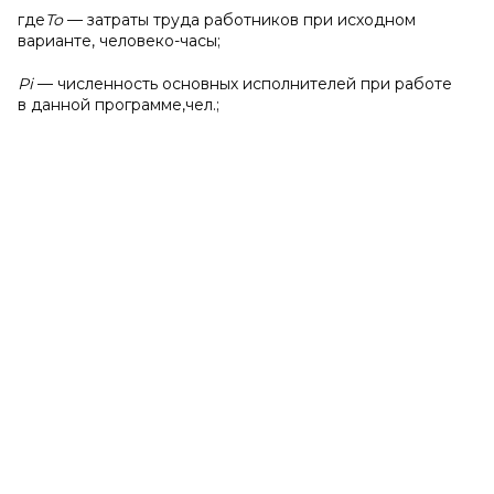
где
То
— затраты труда работников при исходном
варианте, человеко-часы;
Р
i
— численность основных исполнителей при работе
в данной программе,чел.;