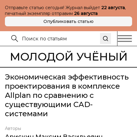
Отправьте статью сегодня! Журнал выйдет
22 августа
,
печатный экземпляр отправим
26 августа
Опубликовать статью
МОЛОДОЙ УЧЁНЫЙ
Экономическая эффективность
проектирования в комплексе
Аllplan по сравнению с
существующими CAD-
системами
Авторы
Арискин Максим Васильевич
,