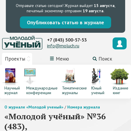
Отправьте статью сегодня!
Журнал выйдет
15 августа
,
печатный экземпляр отправим
19 августа
.
Опубликовать статью в журнале
+7 (843) 500-57-53
info@moluch.ru
Проекты
Меню
Поиск
Научный
Международные
Тематические
Юный
Издание
журнал
конференции
журналы
ученый
книг
О журнале «Молодой ученый»
/
Номера журнала
«Молодой учёный» №36
(483),