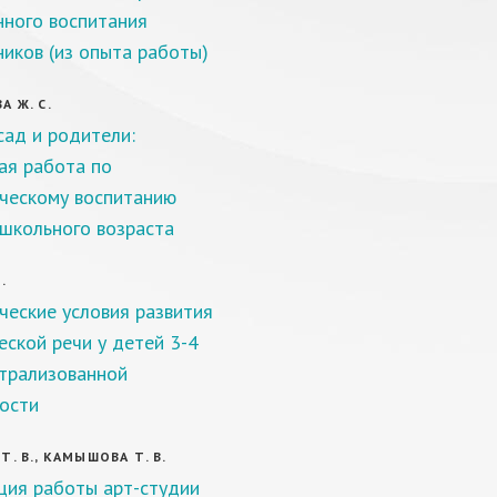
нного воспитания
иков (из опыта работы)
А Ж. С.
сад и родители:
ая работа по
ческому воспитанию
школьного возраста
.
ческие условия развития
еской речи у детей 3-4
атрализованной
ости
Т. В., КАМЫШОВА Т. В.
ция работы арт-студии