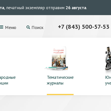
ста
, печатный экземпляр отправим
26 августа
.
+7 (843) 500-57-53
Меню
Поиск
ародные
Тематические
Юн
нции
журналы
уч