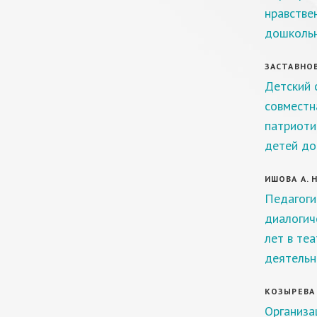
нравстве
дошкольн
ЗАСТАВНОВ
Детский 
совместн
патриоти
детей до
ИШОВА А. Н
Педагоги
диалогич
лет в те
деятельн
КОЗЫРЕВА 
Организа