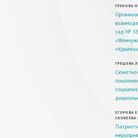
ГРЕКОВА Н.
Организа
взаимоде
сад № 35
«Жемчужи
«Крымск
ГРЕЦОВА Л.
Сюжетно-
поколени
социализ
дошколь
ЕГОРОВА Е.
СКОБЕЕВА Е
Патриоти
мероприя