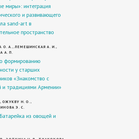
е миры»: интеграция
ического и развивающего
ла sand-art в
тельное пространство
О. А., ЛЕМЕШИНСКАЯ А. И.,
 А. П.
о формированию
ности у старших
иков «Знакомство с
й и традициями Армении»
, ОЖУКВУ Н. О.,
НОВА Э. С.
Батарейка из овощей и