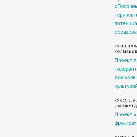
«Песочны
терапевт
потенциа
образова
КУЗНЕЦОВА 
КОЛМАКОВА
Проект п
толерант
дошкольн
культуро
КУКСА Е. А.
ШАРАФУТДИ
Проект «
фруктов»