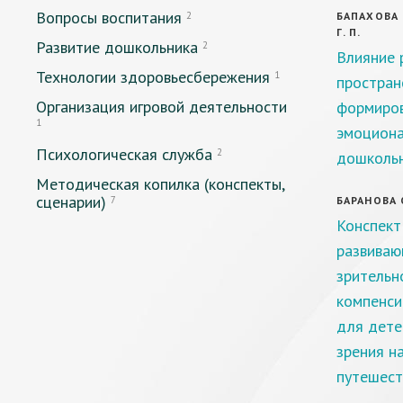
Вопросы воспитания
2
БАПАХОВА И
Г. П.
Развитие дошкольника
2
Влияние 
Технологии здоровьесбережения
1
простран
Организация игровой деятельности
формиров
1
эмоциона
Психологическая служба
2
дошколь
Методическая копилка (конспекты,
сценарии)
7
БАРАНОВА О
Конспект
развиваю
зрительн
компенси
для дете
зрения н
путешест