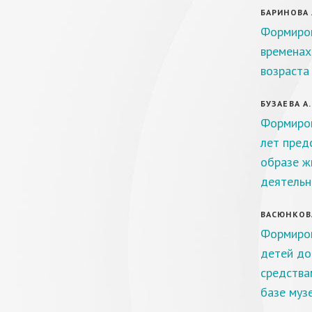
БАРИНОВА Л
Формиров
временах
возраста
БУЗАЕВА А.
Формиров
лет пред
образе ж
деятельн
ВАСЮНКОВА
Формиров
детей до
средства
базе муз