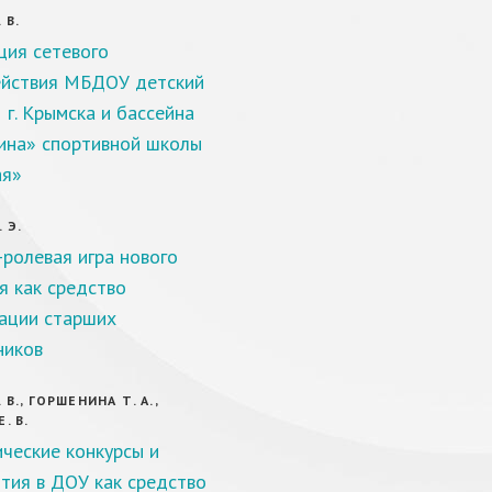
 В.
ция сетевого
йствия МБДОУ детский
 г. Крымска и бассейна
на» спортивной школы
ая»
 Э.
ролевая игра нового
я как средство
ации старших
ников
 В., ГОРШЕНИНА Т. А.,
. В.
ческие конкурсы и
тия в ДОУ как средство