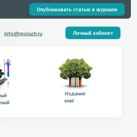
Опубликовать статью в журнале
Личный кабинет
info@moluch.ru
Издание
ый
книг
еный