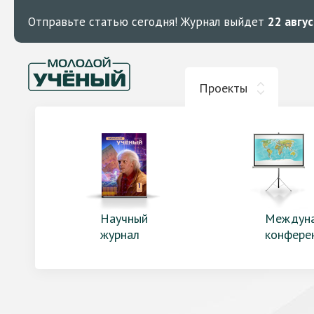
Отправьте статью сегодня!
Журнал выйдет
22 авгу
Проекты
Научный
Междун
журнал
конфере