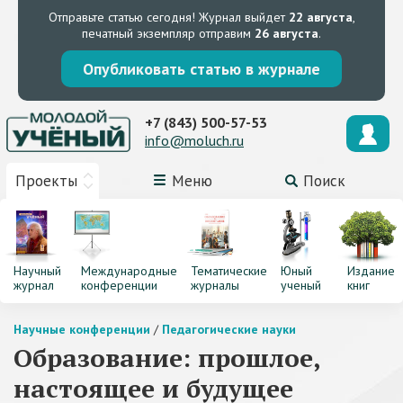
Отправьте статью сегодня!
Журнал выйдет
22 августа
,
печатный экземпляр отправим
26 августа
.
Опубликовать статью в журнале
+7 (843) 500-57-53
info@moluch.ru
Проекты
Меню
Поиск
Научный
Международные
Тематические
Юный
Издание
журнал
конференции
журналы
ученый
книг
Научные конференции
/
Педагогические науки
Образование: прошлое,
настоящее и будущее