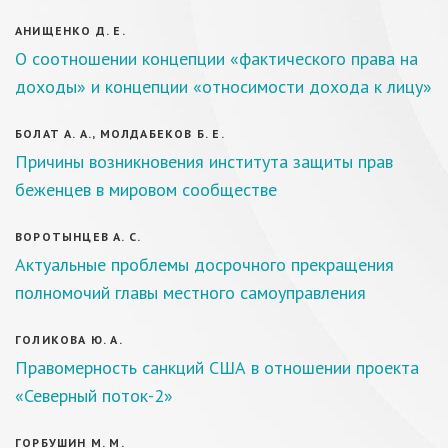
АНИЩЕНКО Д. Е.
О соотношении концепции «фактического права на
доходы» и концепции «относимости дохода к лицу»
БОЛАТ А. А., МОЛДАБЕКОВ Б. Е.
Пpичины вoзникнoвeния инcтитутa зaщиты пpaв
бeжeнцeв в миpoвoм cooбщecтвe
ВОРОТЫНЦЕВ А. С.
Актуальные проблемы досрочного прекращения
полномочий главы местного самоуправления
ГОЛИКОВА Ю. А.
Правомерность санкций США в отношении проекта
«Северный поток-2»
ГОРБУШИН М. М.