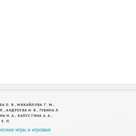
А О. В., МИХАЙЛОВА Т. М.,
П., АНДРЕЕВА И. В., ГУБИНА Л.
НА Н. А., КАПУСТИНА А. А.,
Е. П.
еские игры и игровые