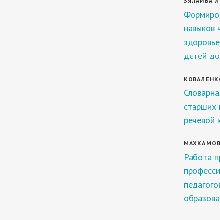
ЗЯЛАИВА Л.
Формиров
навыков 
здоровье
детей до
КОВАЛЕНКО 
Словарна
старших 
речевой 
МАХКАМОВА
Работа п
професси
педагого
образова