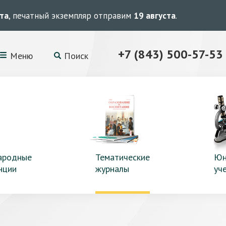
ста
, печатный экземпляр отправим
19 августа
.
+7 (843) 500-57-53
Меню
Поиск
ародные
Тематические
Юн
нции
журналы
уч