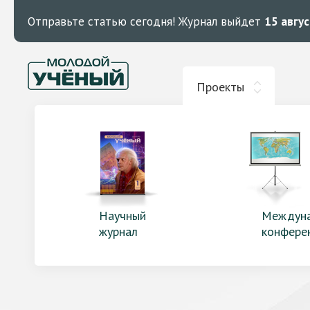
Отправьте статью сегодня!
Журнал выйдет
15 авгу
Проекты
Научный
Междун
журнал
конфере