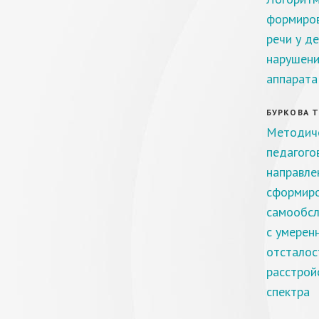
формиров
речи у де
нарушени
аппарата
БУРКОВА Т.
Методиче
педагого
направле
сформиро
самообсл
с умерен
отсталос
расстрой
спектра