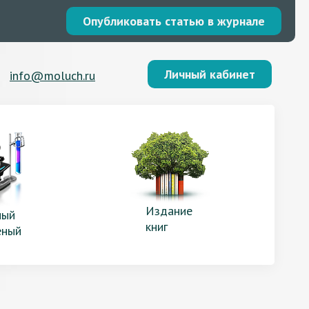
Опубликовать статью в журнале
Личный кабинет
info@moluch.ru
Издание
ый
книг
еный