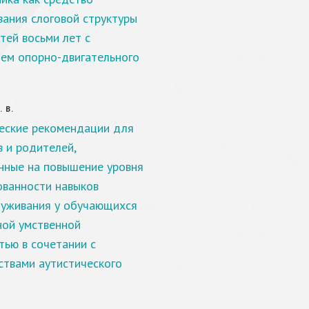
ания слоговой структуры
тей восьми лет с
ем опорно-двигательного
 В.
ские рекомендации для
в и родителей,
нные на повышение уровня
ванности навыков
уживания у обучающихся
ной умственной
тью в сочетании с
ствами аутистического