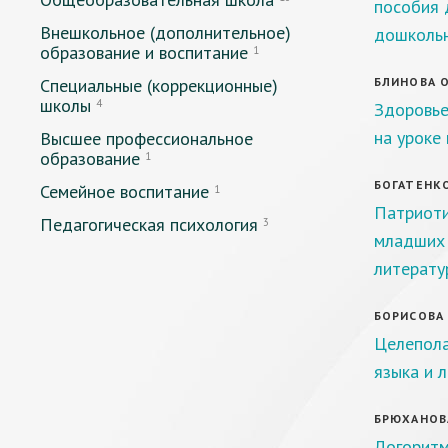
пособия 
Внешкольное (дополнительное)
дошкольн
образование и воспитание
1
Специальные (коррекционные)
БЛИНОВА О
школы
4
Здоровье
на уроке
Высшее профессиональное
образование
1
БОГАТЕНКО
Семейное воспитание
1
Патриоти
Педагогическая психология
3
младших 
литерату
БОРИСОВА Л
Целепола
языка и 
БРЮХАНОВА
Логоритм