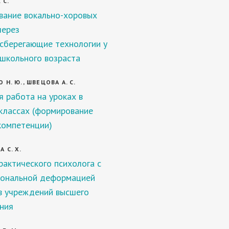
 С.
ание вокально-хоровых
через
сберегающие технологии у
школьного возраста
Н. Ю., ШВЕЦОВА А. С.
я работа на уроках в
классах (формирование
компетенции)
 С. Х.
рактического психолога с
ональной деформацией
в учреждений высшего
ния