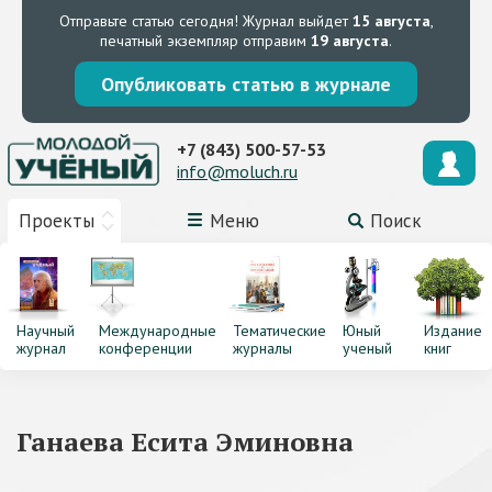
Отправьте статью сегодня!
Журнал выйдет
15 августа
,
печатный экземпляр отправим
19 августа
.
Опубликовать статью в журнале
+7 (843) 500-57-53
info@moluch.ru
Проекты
Меню
Поиск
Научный
Международные
Тематические
Юный
Издание
журнал
конференции
журналы
ученый
книг
Ганаева Есита Эминовна