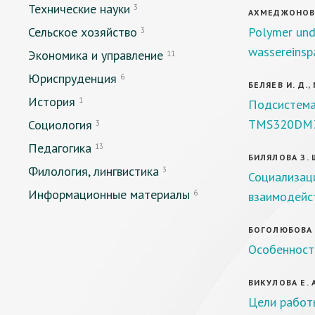
Технические науки
3
АХМЕДЖОНОВ Д
Сельское хозяйство
Polymer und
3
wassereinsp
Экономика и управление
11
Юриспруденция
6
БЕЛЯЕВ И. Д.
История
1
Подсистема
TMS320DM
Социология
3
Педагогика
13
БИЛЯЛОВА З. 
Филология, лингвистика
3
Социализац
Информационные материалы
6
взаимодейс
БОГОЛЮБОВА Е
Особенност
ВИКУЛОВА Е. 
Цели работ