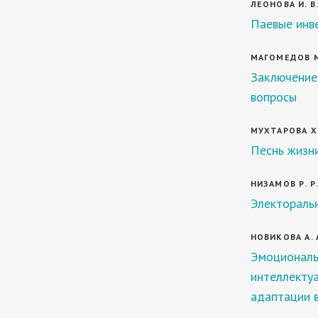
ЛЕОНОВА И. В
Паевые инв
МАГОМЕДОВ М
Заключение
вопросы
МУХТАРOВА Х
Песнь жизн
НИЗАМОВ Р. Р
Электораль
НОВИКОВА А. А
Эмоциональ
интеллекту
адаптации 