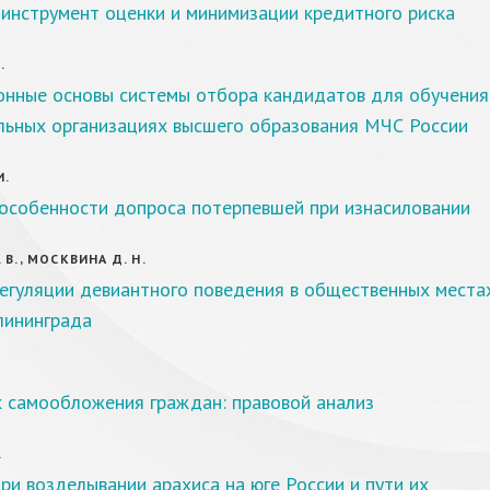
 инструмент оценки и минимизации кредитного риска
.
онные основы системы отбора кандидатов для обучения
льных организациях высшего образования МЧС России
И.
особенности допроса потерпевшей при изнасиловании
 В., МОСКВИНА Д. Н.
егуляции девиантного поведения в общественных места
лининграда
х самообложения граждан: правовой анализ
.
и возделывании арахиса на юге России и пути их