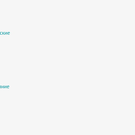
ские
яние