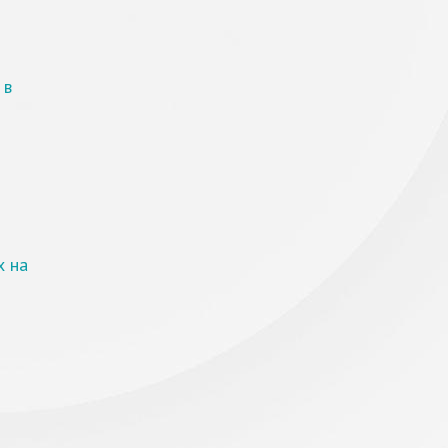
 в
х на