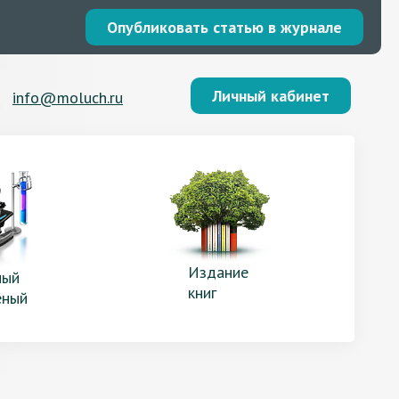
Опубликовать статью в журнале
Личный кабинет
info@moluch.ru
Издание
ый
книг
еный