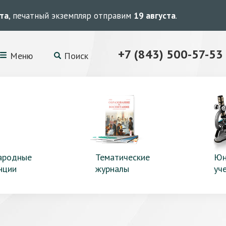
ста
, печатный экземпляр отправим
19 августа
.
+7 (843) 500-57-53
Меню
Поиск
ародные
Тематические
Юн
нции
журналы
уч