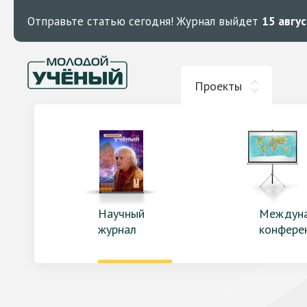
Отправьте статью сегодня!
Журнал выйдет
15 авгу
Проекты
Научный
Междун
журнал
конфере