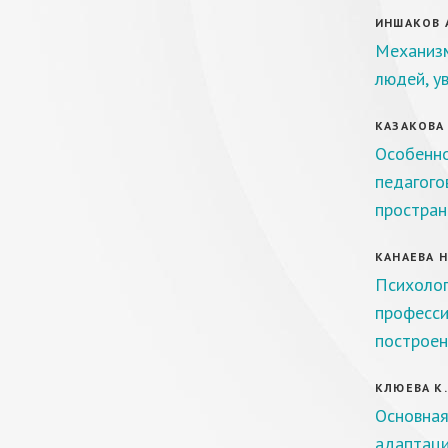
ИНШАКОВ А
Механизм
людей, у
КАЗАКОВА 
Особенно
педагого
простран
КАНАЕВА Н.
Психолог
професси
построен
КЛЮЕВА К.
Основная
адаптаци