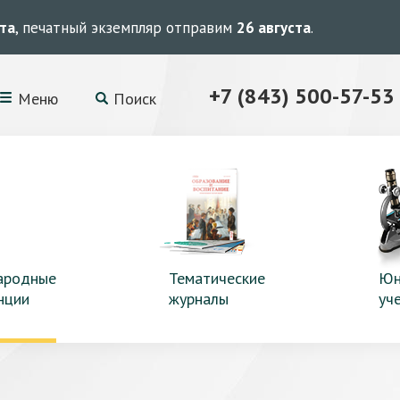
ста
, печатный экземпляр отправим
26 августа
.
+7 (843) 500-57-53
Меню
Поиск
ародные
Тематические
Юн
нции
журналы
уч