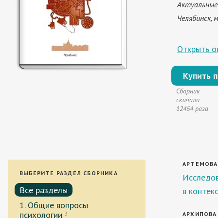
Актуальные 
Челябинск, м
Открыть оп
Купить 
Сборник
скачали
12464 раза
АРТЕМОВА 
ВЫБЕРИТЕ РАЗДЕЛ СБОРНИКА
Исследов
Все разделы
в контек
1. Общие вопросы
психологии
3
АРХИПОВА 