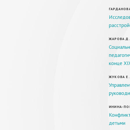
ГАРДАНОВА
Исследов
расстрой
ЖАРОВА Д.
Социальн
педагоги
конце XI
ЖУКОВА Е. 
Управлен
руководи
ИНИНА-ПОН
Конфлик
детьми