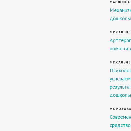
МАСЯГИНА 
Механизм
дошколь
МИХАЛЬЧЕН
Арттерап
помощи д
МИХАЛЬЧЕН
Психолог
успеваем
результа
дошколь
МОРОЗОВА 
Современ
средство