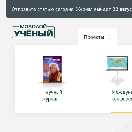
Отправьте статью сегодня!
Журнал выйдет
22 авгу
Проекты
Научный
Междун
журнал
конфере