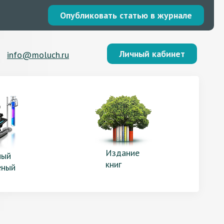
Опубликовать статью в журнале
Личный кабинет
info@moluch.ru
Издание
ый
книг
еный