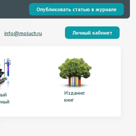
Опубликовать статью в журнале
Личный кабинет
info@moluch.ru
Издание
ый
книг
еный