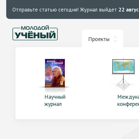
Отправьте статью сегодня!
Журнал выйдет
22 авгу
Проекты
Научный
Междун
журнал
конфере