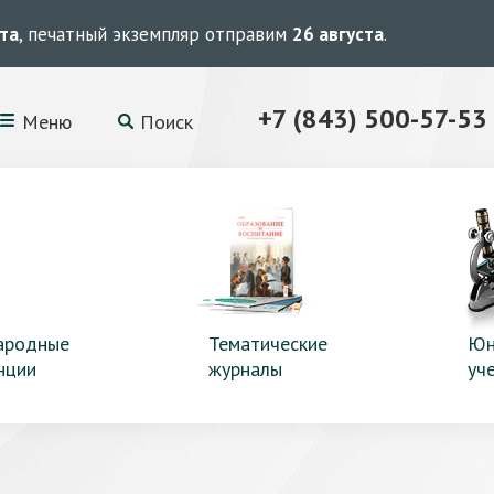
ста
, печатный экземпляр отправим
26 августа
.
+7 (843) 500-57-53
Меню
Поиск
ародные
Тематические
Юн
нции
журналы
уч