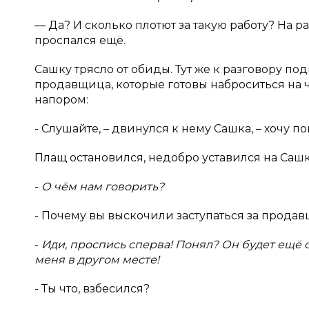
— Да? И сколько плотют за такую работу? На ра
проспался ещё.
Сашку трясло от обиды. Тут же к разговору под
продавщица, которые готовы наброситься на 
напором:
- Слушайте, – двинулся к нему Сашка, – хочу п
Плащ остановился, недобро уставился на Сашк
-
О чём нам говорить?
- Почему вы выскочили заступаться за продав
-
Иди, проспись сперва! Понял? Он будет ещё 
меня в другом месте!
- Ты что, взбесился?