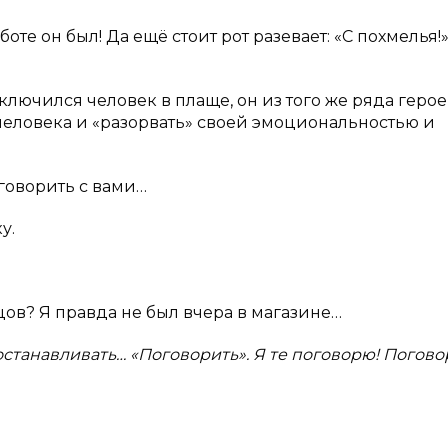
боте он был! Да ещё стоит рот разевает: «С похмелья!
ключился человек в плаще, он из того же ряда героев
человека и «разорвать» своей эмоциональностью и
оговорить с вами…
у.
цов? Я правда не был вчера в магазине…
останавливать… «Поговорить». Я те поговорю! Погов