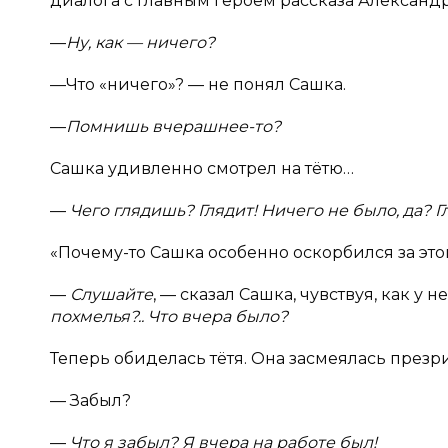
диалога с главным героем рассказа Александр
—
Ну, как — ничего?
—Что «ничего»? — не понял Сашка.
—
Помнишь вчерашнее-то?
Сашка удивленно смотрел на тётю…
—
Чего глядишь? Глядит! Ничего не было, да? Г
«Почему-то Сашка особенно оскорбился за этог
—
Слушайте
, — сказал Сашка, чувствуя, как у 
похмелья?.. Что вчера было?
Теперь обиделась тётя. Она засмеялась презр
— Забыл?
—
Что я забыл? Я вчера на работе был!