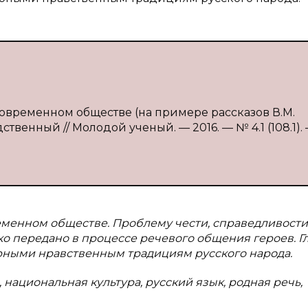
современном обществе (на примере рассказов В.М.
твенный // Молодой ученый. — 2016. — № 4.1 (108.1). 
еменном обществе. Проблему чести, справедливости
ко передано в процессе речевого общения героев. Г
рными нравственным традициям русского народа.
 национальная культура, русский язык, родная речь,