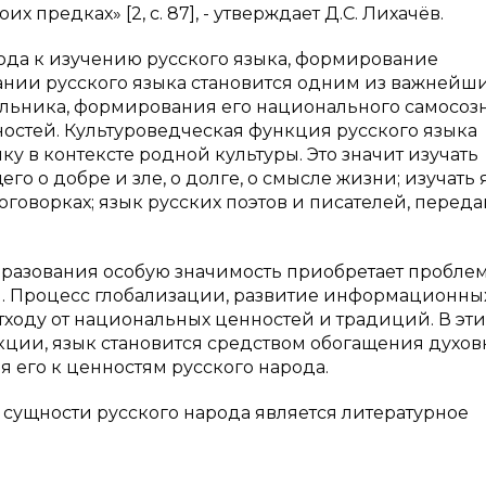
х предках» [2, с. 87], - утверждает Д.С. Лихачёв.
ода к изучению русского языка, формирование
нии русского языка становится одним из важнейш
ольника, формирования его национального самосоз
остей. Культуроведческая функция русского языка
у в контексте родной культуры. Это значит изучать
го о добре и зле, о долге, о смысле жизни; изучать 
оговорках; язык русских поэтов и писателей, перед
бразования особую значимость приобретает пробле
. Процесс глобализации, развитие информационны
тходу от национальных ценностей и традиций. В эти
кции, язык становится средством обогащения духов
его к ценностям русского народа.
сущности русского народа является литературное