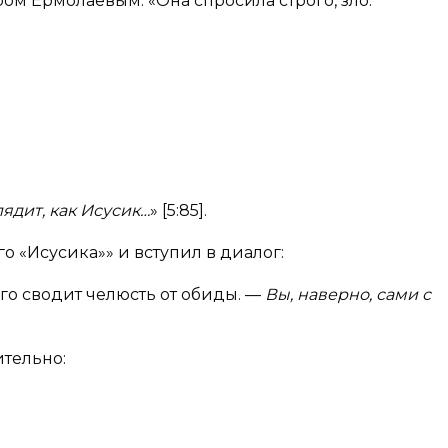
ом Ермолаевым: «Она спросила строго, зло:
лядит, как Исусик…
» [5:85].
о «Исусика»» и вступил в диалог:
него сводит челюсть от обиды. —
Вы, наверно, сами с
ительно: