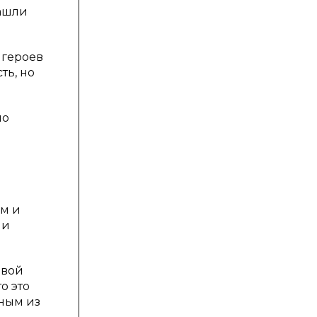
нашли
 героев
ть, но
но
ем и
 и
рвой
о это
дным из