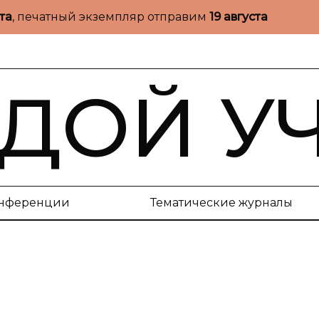
ста
, печатный экземпляр отправим
19 августа
ДОЙ У
нференции
Тематические журналы