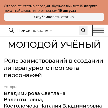
Отправьте статью сегодня! Журнал выйдет
15 августа
,
печатный экземпляр отправим
19 августа
Опубликовать статью
МОЛОДОЙ УЧЁНЫЙ
Роль заимствований в создании
литературного портрета
персонажей
Авторы
Владимирова Светлана
Валентиновна
,
Костоломова Наталия Владимировна