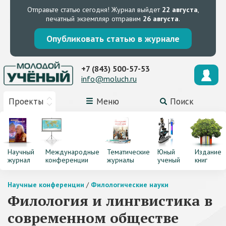
Отправьте статью сегодня!
Журнал выйдет
22 августа
,
печатный экземпляр отправим
26 августа
.
Опубликовать статью в журнале
+7 (843) 500-57-53
info@moluch.ru
Проекты
Меню
Поиск
Научный
Международные
Тематические
Юный
Издание
журнал
конференции
журналы
ученый
книг
Научные конференции
/
Филологические науки
Филология и лингвистика в
современном обществе