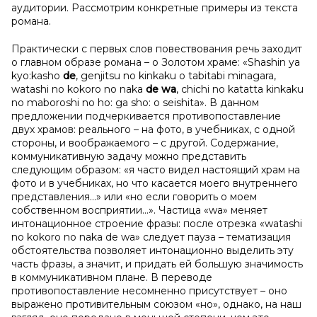
аудитории. Рассмотрим конкретные примеры из текста
романа.
Практически с первых слов повествования речь заходит
о главном образе романа – о Золотом храме: «Shashin ya
kyo:kasho
de
, genjitsu no kinkaku o tabitabi minagara,
watashi no kokoro no naka
de wa
, chichi no katatta kinkaku
no maboroshi no ho: ga sho: o seishita». В данном
предложении подчеркивается противопоставление
двух храмов: реального – на фото, в учебниках, с одной
стороны, и воображаемого – с другой. Содержание,
коммуникативную задачу можно представить
следующим образом: «я часто видел настоящий храм на
фото и в учебниках, но что касается моего внутреннего
представления...» или «но если говорить о моем
собственном восприятии...». Частица «wa» меняет
интонационное строение фразы: после отрезка «watashi
no kokoro no naka de wa» следует пауза – тематизация
обстоятельства позволяет интонационно выделить эту
часть фразы, а значит, и придать ей большую значимость
в коммуникативном плане. В переводе
противопоставление несомненно присутствует – оно
выражено противительным союзом «но», однако, на наш