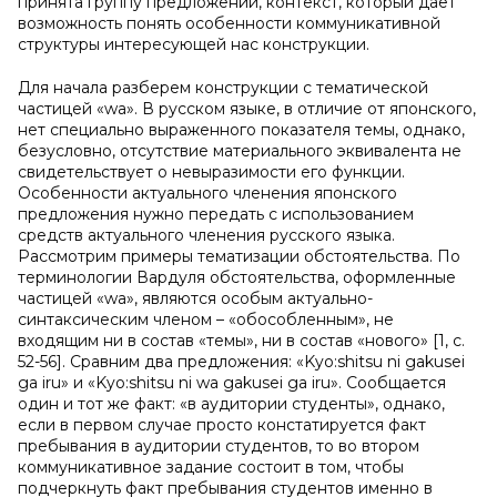
принята группу предложений, контекст, который дает
возможность понять особенности коммуникативной
структуры интересующей нас конструкции.
Для начала разберем конструкции с тематической
частицей «wa». В русском языке, в отличие от японского,
нет специально выраженного показателя темы, однако,
безусловно, отсутствие материального эквивалента не
свидетельствует о невыразимости его функции.
Особенности актуального членения японского
предложения нужно передать с использованием
средств актуального членения русского языка.
Рассмотрим примеры тематизации обстоятельства. По
терминологии Вардуля обстоятельства, оформленные
частицей «wa», являются особым актуально-
синтаксическим членом – «обособленным», не
входящим ни в состав «темы», ни в состав «нового» [1, с.
52-56]. Сравним два предложения: «Kyo:shitsu ni gakusei
ga iru» и «Kyo:shitsu ni wa gakusei ga iru». Сообщается
один и тот же факт: «в аудитории студенты», однако,
если в первом случае просто констатируется факт
пребывания в аудитории студентов, то во втором
коммуникативное задание состоит в том, чтобы
подчеркнуть факт пребывания студентов именно в