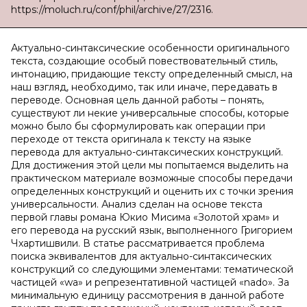
https://moluch.ru/conf/phil/archive/27/2316.
Актуально-синтаксические особенности оригинального
текста, создающие особый повествовательный стиль,
интонацию, придающие тексту определенный смысл, на
наш взгляд, необходимо, так или иначе, передавать в
переводе. Основная цель данной работы – понять,
существуют ли некие универсальные способы, которые
можно было бы сформулировать как операции при
переходе от текста оригинала к тексту на языке
перевода для актуально-синтаксических конструкций.
Для достижения этой цели мы попытаемся выделить на
практическом материале возможные способы передачи
определенных конструкций и оценить их с точки зрения
универсальности. Анализ сделан на основе текста
первой главы романа Юкио Мисима «Золотой храм» и
его перевода на русский язык, выполненного Григорием
Чхартишвили. В статье рассматривается проблема
поиска эквивалентов для актуально-синтаксических
конструкций со следующими элементами: тематической
частицей «wa» и репрезентативной частицей «
nado
». За
минимальную единицу рассмотрения в данной работе